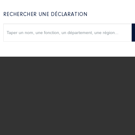
RECHERCHER UNE DÉCLARATION
Les déclarations
Déclarations de patrimoine et d'intérêts : comment
ça marche ?
Voir la vidéo