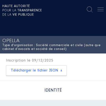
HAUTE AUTORITÉ
POUR LA
TRANSPARENCE
DE LA
VIE PUBLIQUE
OPELLA
Type d'organisation : Société commerciale et civile (autre que
cabinet d’avocats et société de conseil)
Inscription le 09/12/2025
Télécharger le fichier JSON
IDENTITÉ