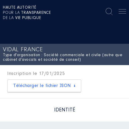
HAUTE AUTORITÉ
POUR LA
TRANSPARENCE
DE LA
VIE PUBLIQUE
VIDAL FRANCE
Type d'organisation : Société commerciale et civile (autre que
cabinet d’avocats et société de conseil)
Inscription le 17/01/2025
Télécharger le fichier JSON
IDENTITÉ