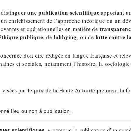
une publication scientifique
e distinguer
apportant un
un enrichissement de l’approche théorique ou un dé
transparenc
novantes et opérationnelles en matière de
éthique publique
lobbying
lutte contre 
, de
, ou de
oncernée doit être rédigée en langue française et rele
aines et sociales, notamment l’histoire, la sociologie
 visées par le prix de la Haute Autorité prennent la f
onné lieu ou non à publication ;
, y compris la publication d’un num
ues scientifiques