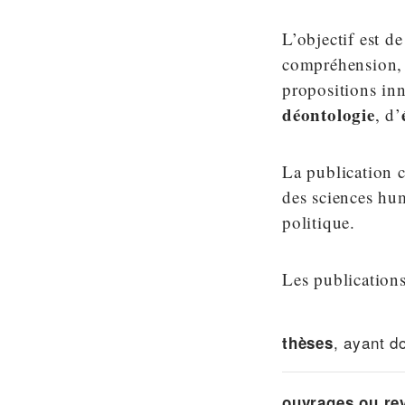
L’objectif est d
compréhension, 
propositions in
déontologie
, d’
La publication c
des sciences hum
politique.
Les publications
, ayant d
thèses
ouvrages ou rev