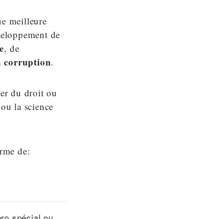
e meilleure
veloppement de
e
, de
la corruption
.
ver du droit ou
 ou la science
orme de:
éro spécial ou