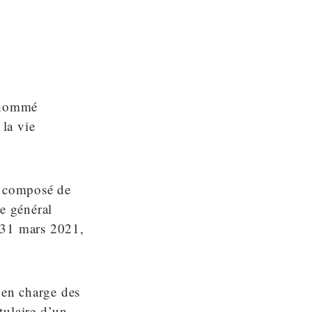
t nommé
 la vie
jà composé de
re général
u 31 mars 2021,
 en charge des
tulaire d’un