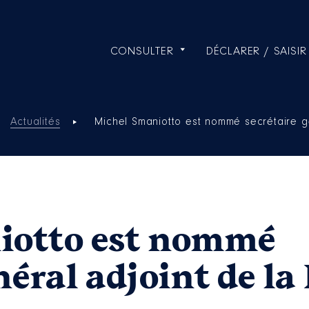
CONSULTER
DÉCLARER / SAISIR
Actualités
Michel Smaniotto est nommé secrétaire g
iotto est nommé
néral adjoint de la