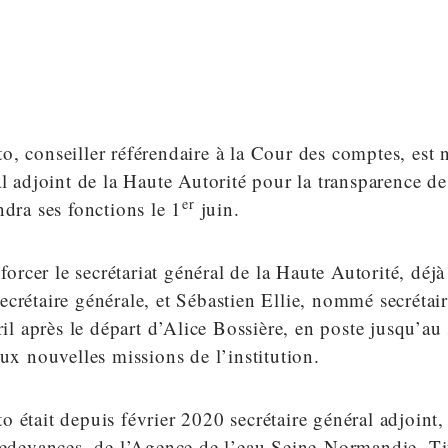
o, conseiller référendaire à la Cour des comptes, es
al adjoint de la Haute Autorité pour la transparence de
er
ndra ses fonctions le 1
juin.
enforcer le secrétariat général de la Haute Autorité, dé
crétaire générale, et Sébastien Ellie, nommé secrétai
il après le départ d’Alice Bossière, en poste jusqu’a
aux nouvelles missions de l’institution.
 était depuis février 2020 secrétaire général adjoint,
 redevances, de l’Agence de l’eau Seine-Normandie. Ti