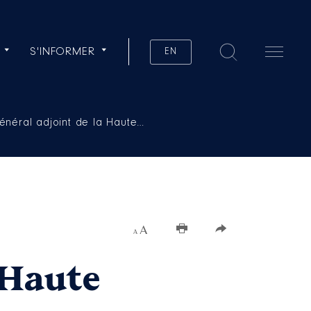
S'INFORMER
EN
énéral adjoint de la Haute…
Augmenter la taille du texte
 Haute