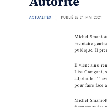
Autorité
ACTUALITÉS
PUBLIÉ LE 21 MAI 2021
Michel Smaniott
secrétaire génér
publique. Il pre
Il vient ainsi r
Lisa Gamgani, se
er
adjoint le 1
avr
pour faire face 
Michel Smaniotto
finances et des