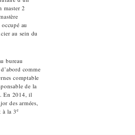
n master 2
 mastère
a occupé au
ncier au sein du
au bureau
e, d’abord comme
ternes comptable
sponsable de la
. En 2014, il
ajor des armées,
e
 à la 3