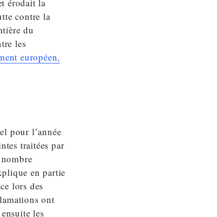
t érodait la
utte contre la
ntière du
tre les
ment européen,
el pour l’année
tes traitées par
u nombre
plique en partie
ice lors des
clamations ont
 ensuite les