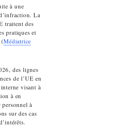
uite à une
d’infraction. La
 traitent des
es pratiques et
 (
Médiatrice
026, des lignes
ences de l’UE en
 interne visant à
tion à en
r personnel à
ons sur des cas
d’intérêts.