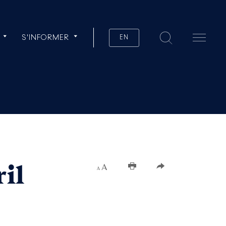
S'INFORMER
EN
ril
Augmenter la taille du texte