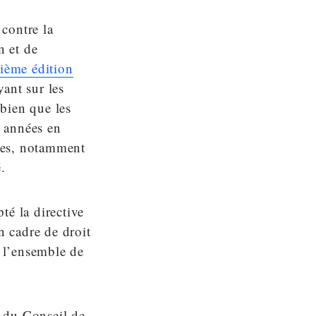
contre la
n et de
ième édition
yant sur les
bien que les
s années en
bles, notamment
.
té la directive
n cadre de droit
s l’ensemble de
 du Conseil de