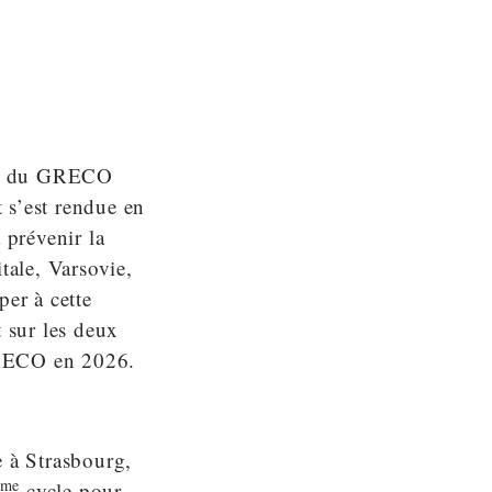
urs du GRECO
 s’est rendue en
prévenir la
tale, Varsovie,
per à cette
t sur les deux
 GRECO en 2026.
 à Strasbourg,
ème
cycle pour