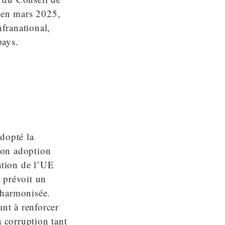
 en mars 2025,
nfranational,
pays.
dopté la
 son adoption
ation de l’UE
t prévoit un
 harmonisée.
ant à renforcer
la corruption tant