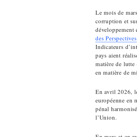
Le mois de mars
corruption et su
développement é
des Perspectives
Indicateurs d’i
pays aient réali
matière de lutte
en matière de mi
En avril 2026, l
européenne en ma
pénal harmonisé 
l’Union.
En mars et en a