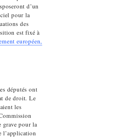
isposeront d’un
ciel pour la
luations des
sition est fixé à
lement européen,
les députés ont
t de droit. Le
aient les
a Commission
e grave pour la
e l’application