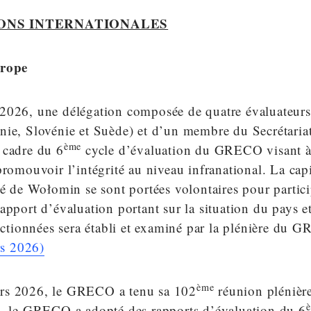
ONS INTERNATIONALES
urope
 2026, une délégation composée de quatre évaluate
nie, Slovénie et Suède) et d’un membre du Secrétariat
ème
 cadre du 6
cycle d’évaluation du GRECO visant à 
promouvoir l’intégrité au niveau infranational. La capi
té de Wołomin se sont portées volontaires pour partici
apport d’évaluation portant sur la situation du pays e
lectionnées sera établi et examiné par la plénière du
s 2026)
ème
rs 2026, le GRECO a tenu sa 102
réunion plénière
n, le GRECO a adopté des rapports d’évaluation du 6