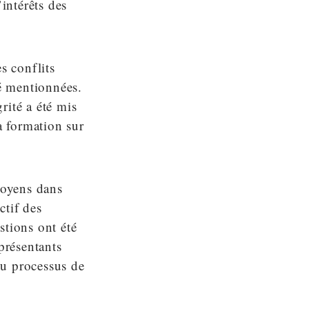
intérêts des
s conflits
té mentionnées.
grité a été mis
a formation sur
toyens dans
ctif des
stions ont été
présentants
 du processus de