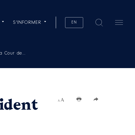
S'INFORMER
EN
 la Cour de…
sident
Augmenter la taille du texte