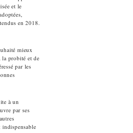
isée et le
adoptées,
étendus en 2018.
ouhaité mieux
 la probité et de
ressé par les
bonnes
ite à un
œuvre par ses
autres
st indispensable