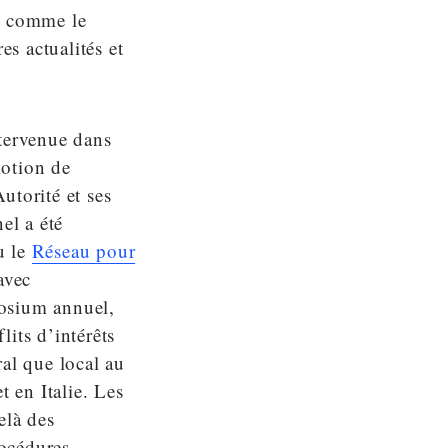
es comme le
es actualités et
ntervenue dans
motion de
Autorité et ses
el a été
u le
Réseau pour
avec
posium annuel,
its d’intérêts
al que local au
t en Italie. Les
elà des
rocédures.