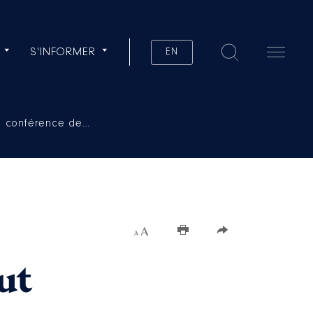
S'INFORMER
EN
 la conférence de…
Augmenter la taille du texte
ut