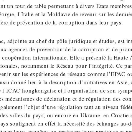
ant un tour de table permettant à divers Etats membr
rgie, l’Italie et la Moldavie de revenir sur les dernièr
ère de prévention de la corruption dans leur pays.
 adjointe au chef du pôle juridique et études, est i
aux agences de prévention de la corruption et de pro
la coopération internationale. Elle a présenté la Haute 
ationales, notamment le Réseau pour l’intégrité. Ce pan
evenir sur les expériences de réseaux comme l’EPAC o
 aussi donné lieu à la description d’initiatives en Asie, 
de l’ICAC hongkongaise et l’organisation de son sym
s mécanismes de déclaration et de régulation des confl
galement l’objet d’une régulation tant au niveau fédér
ales villes du pays, ou encore en Ukraine, en Croatie e
ays soulignent en effet la nécessité des échanges au-d
étayer leurs enquêtes ou renforcer leurs pratiques et p