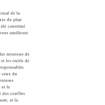
ional de la
xte du plan
 été constitué
 pour améliorer
 les missions de
et les outils de
 responsables
e ceux du
breuses
 et le
e des conflits
nt, et la