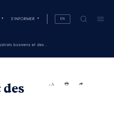
S'INFORMER
EN
istrats bosniens et des…
 des
Augmenter la taille du texte