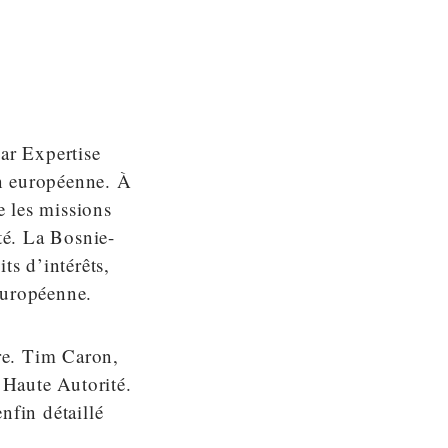
par Expertise
on européenne. À
e les missions
té. La Bosnie-
ts d’intérêts,
européenne.
ire. Tim Caron,
a Haute Autorité.
nfin détaillé