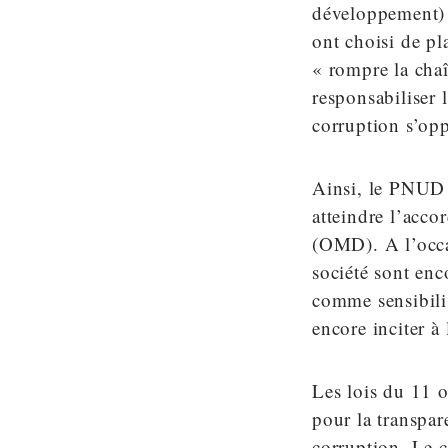
développement) 
ont choisi de pla
« rompre la cha
responsabiliser 
corruption s’op
Ainsi, le PNUD 
atteindre l’acco
(OMD). A l’occas
société sont enc
comme sensibilis
encore inciter à 
Les lois du 11 o
pour la transpar
corruption. Le c