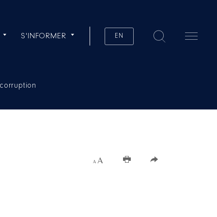
S'INFORMER
EN
 corruption
Augmenter la taille du texte