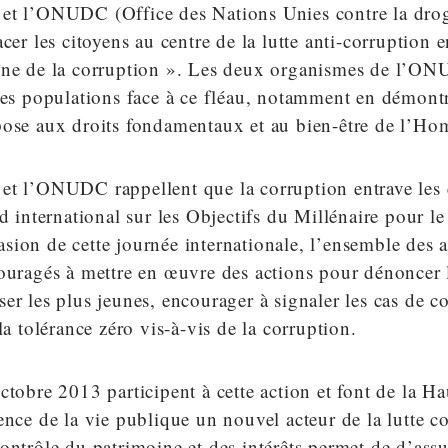
et l’ONUDC (Office des Nations Unies contre la drog
cer les citoyens au centre de la lutte anti-corruption e
îne de la corruption ». Les deux organismes de l’ON
les populations face à ce fléau, notamment en démont
pose aux droits fondamentaux et au bien-être de l’H
et l’ONUDC rappellent que la corruption entrave les 
rd international sur les Objectifs du Millénaire pour 
ion de cette journée internationale, l’ensemble des a
ouragés à mettre en œuvre des actions pour dénoncer 
er les plus jeunes, encourager à signaler les cas de c
la tolérance zéro vis-à-vis de la corruption.
ctobre 2013 participent à cette action et font de la Ha
ence de la vie publique un nouvel acteur de la lutte co
ontrôle du patrimoine et des intérêts permet de d’assu