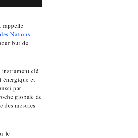
n rappelle
 des Nations
our but de
 instrument clé
t énergique et
aussi par
proche globale de
ce des mesures
r le