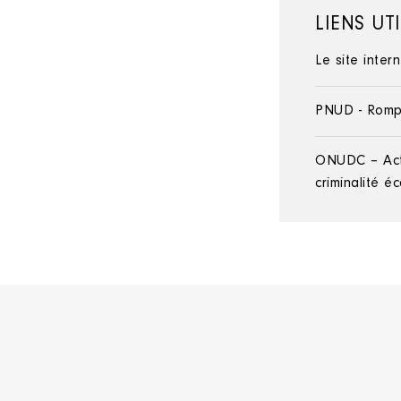
LIENS UT
Le site inter
PNUD - Rompr
ONUDC – Acti
criminalité 