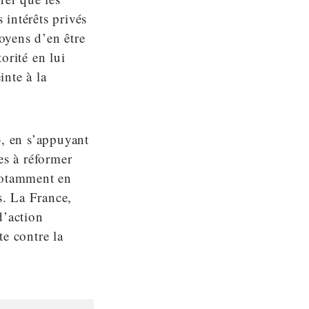
 intérêts privés
toyens d’en être
torité en lui
inte à la
, en s’appuyant
s à réformer
 notamment en
s. La France,
d’action
te contre la