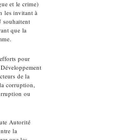
ue et le crime)
n les invitant à
U souhaitent
rant que la
omme.
efforts pour
le Développement
cteurs de la
la corruption,
orruption ou
ute Autorité
ntre la
rer que les