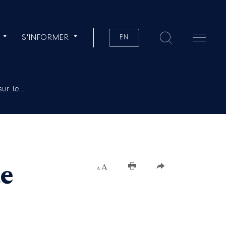
S'INFORMER
EN
sur le…
de
Augmenter la taille du texte