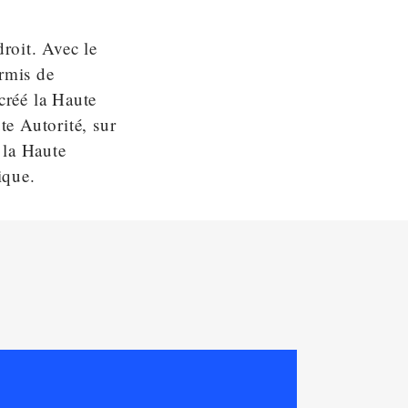
droit. Avec le
ermis de
 créé la Haute
e Autorité, sur
e la Haute
ique.