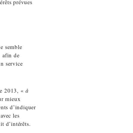
térêts prévues
 ne semble
 afin de
on service
 de 2013, «
à
ur mieux
ents d’indiquer
 avec les
it d’intérêts.