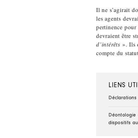
Il ne s’agirait 
les agents devrai
pertinence pour 
devraient être s
d’intérêts
». Ils
compte du statut
LIENS UT
Déclarations 
Déontologie 
dispositifs a