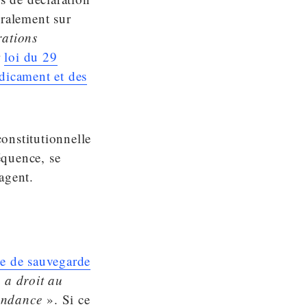
éralement sur
rations
r
loi du 29
édicament et des
constitutionnelle
équence, se
’agent.
e de sauvegarde
 a droit au
pondance
». Si ce