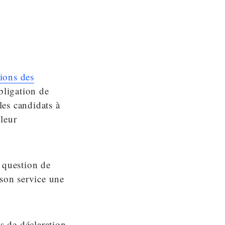
tions des
bligation de
les candidats à
 leur
 question de
 son service une
es de déclaration