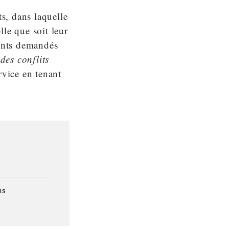
ts, dans laquelle
lle que soit leur
ments demandés
des conflits
rvice en tenant
ns