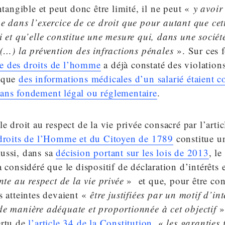
intangible et peut donc être limité, il ne peut «
y avoir
e dans l’exercice de ce droit que pour autant que cet
i et qu’elle constitue une mesure qui, dans une socié
 (…) la prévention des infractions pénales
». Sur ces 
e des droits de l’homme
a déjà constaté des violations 
rsque
des informations médicales d’un salarié étaient
ans fondement légal ou réglementaire
.
e droit au respect de la vie privée consacré par l’artic
 droits de l’Homme et du Citoyen de 1789
constitue un
ussi, dans sa
décision portant sur les lois de 2013
, le
 considéré que le dispositif de déclaration d’intérêts e
nte au respect de la vie privée
» et que, pour être con
s atteintes devaient «
être justifiées par un motif d’int
de manière adéquate et proportionnée à cet objectif
».
ertu de
l’article 34 de la Constitution
, «
les garanties