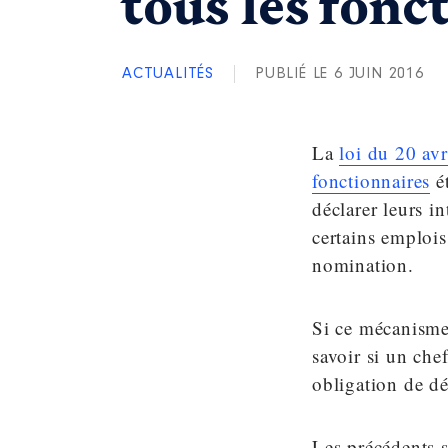
tous les fonc
ACTUALITÉS
PUBLIÉ LE 6 JUIN 2016
La
loi du 20 avr
fonctionnaires
ét
déclarer leurs i
certains emplois
nomination.
Si ce mécanisme 
savoir si un che
obligation de dé
Les précédents s