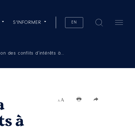
S'INFORMER
EN
on des conflits d’intérêts à…
a
Augmenter la taille du texte
ts à