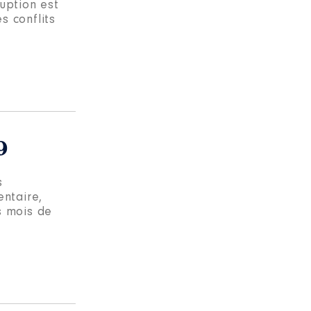
ruption est
s conflits
9
s
entaire,
s mois de