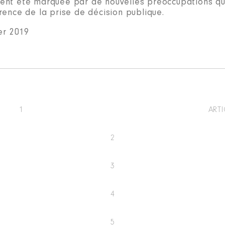
nt été marquée par de nouvelles préoccupations qu
rence de la prise de décision publique.
er 2019
1
ARTI
2
3
4
5