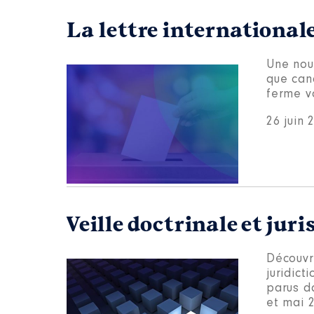
La lettre international
Une nou
que cand
ferme vo
26 juin 
Veille doctrinale et jur
Découvre
juridict
parus da
et mai 