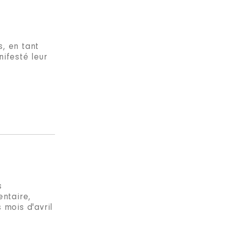
, en tant
nifesté leur
s
entaire,
 mois d'avril