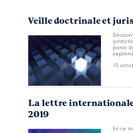
Veille doctrinale et ju
Découvre
juridict
parus d
septemb
15 octo
La lettre international
2019
En ce m