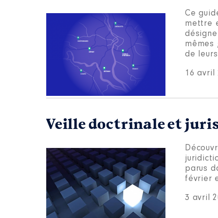
Ce guid
mettre 
désigne
mêmes ;
de leurs
16 avril
Veille doctrinale et jur
Découvre
juridict
parus d
février 
3 avril 