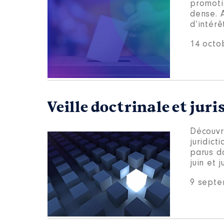
promotio
dense. 
d’intérê
14 octo
Veille doctrinale et juri
Découvre
juridict
parus d
juin et j
9 septe