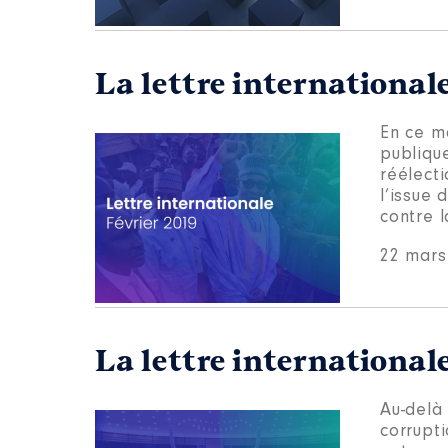
La lettre internationale
En ce mo
publique
réélect
l’issue
contre l
22 mars
La lettre internationale
Au-delà
corrupti