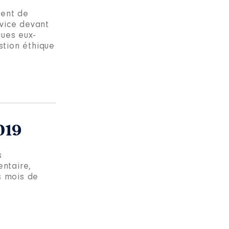
dent de
vice devant
ues eux-
stion éthique
019
s
entaire,
s mois de