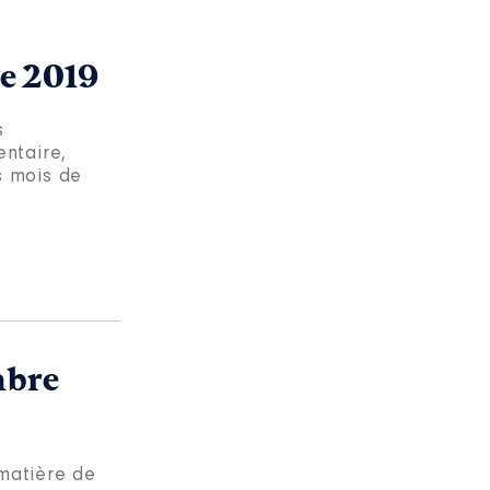
re 2019
s
entaire,
s mois de
mbre
 matière de