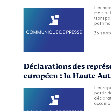
Les mem
mois sui
transpa
patrimon
26 sept
Déclarations des repré
européen : la Haute Aut
Les rep
partir d
déclarat
accompli