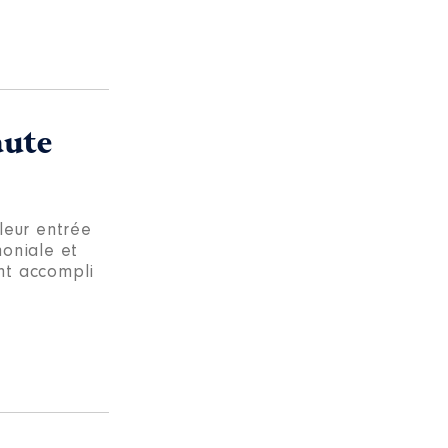
aute
leur entrée
moniale et
ont accompli