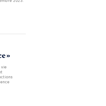
tembre 2023.
ce »
 vie
nt
actions
uence