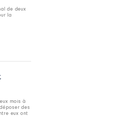
al de deux
ur la
t
deux mois à
r déposer des
ntre eux ont