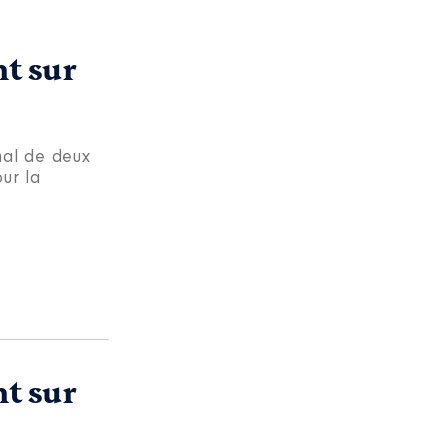
t sur
al de deux
ur la
t sur