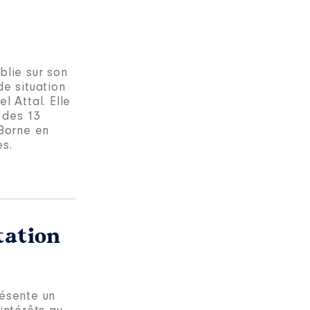
blie sur son
de situation
 Attal. Elle
 des 13
Borne en
es.
tation
résente un