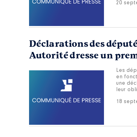
20 sept
Déclarations des députés
Autorité dresse un prem
Les dép
en fonc
une décl
leur obl
18 sept