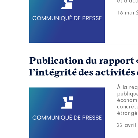
et d’act
16 mai 
Publication du rapport 
l’intégrité des activité
À la re
publiqu
économi
concrète
étrangèr
22 avril