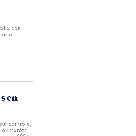
blie son
tence.
us en
eur contrôle,
 d’intérêts