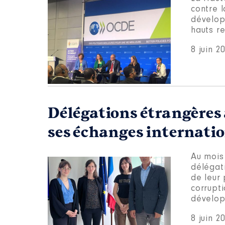
contre 
dévelop
hauts re
8 juin 2
Délégations étrangères 
ses échanges internati
Au mois 
délégat
de leur 
corrupt
dévelop
8 juin 2