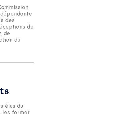
 Commission
 indépendante
és des
 réceptions de
on de
ation du
êts
s élus du
e les former