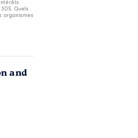
intérêts
i 3DS. Quels
es organismes
on and