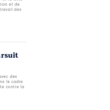
tion et de
ravail des
ursuit
 avec des
ns le cadre
tte contre la