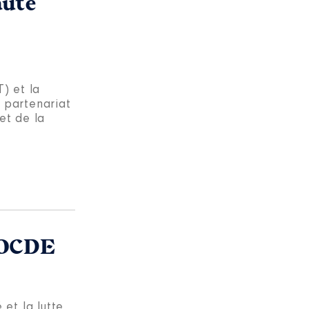
aute
) et la
 partenariat
et de la
l’OCDE
 et la lutte