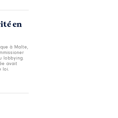
ité en
ique à Malte,
ommissioner
du lobbying.
ée avait
 loi.