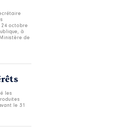
ecrétaire
ns
t 24 octobre
ublique, à
Ministère de
érêts
cé les
roduites
avant le 31