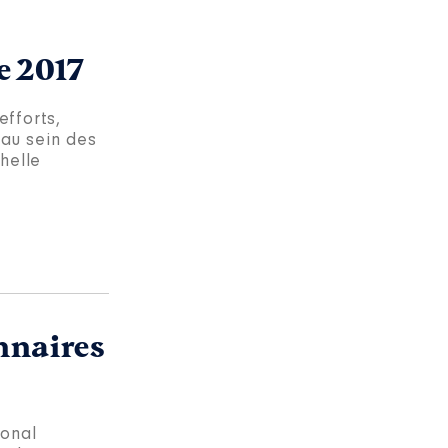
e 2017
efforts,
 au sein des
chelle
nnaires
ional