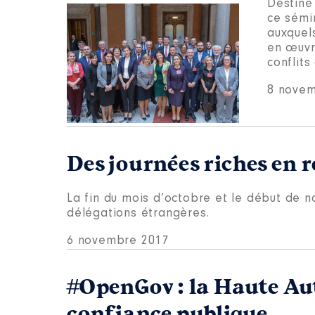
Destiné
ce sémin
auxquel
en œuvr
conflits
8 novem
Des journées riches en 
La fin du mois d’octobre et le début de 
délégations étrangères.
6 novembre 2017
#OpenGov : la Haute Auto
confiance publique