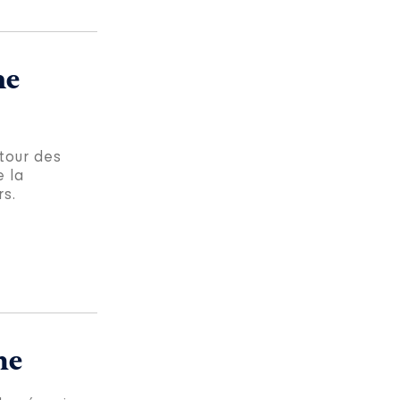
ne
tour des
e la
rs.
me