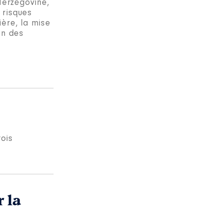
Herzégovine,
 risques
ère, la mise
on des
ois
 la