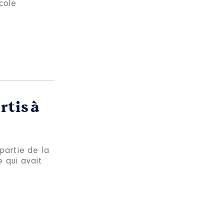
cole
rtis à
partie de la
 qui avait