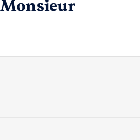
e Monsieur
3