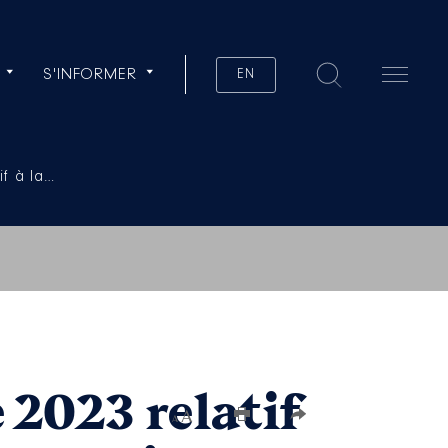
S'INFORMER
EN
if à la…
 2023 relatif
Augmenter la taille du texte