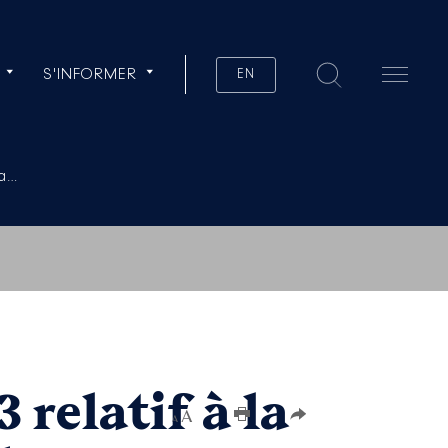
S'INFORMER
EN
la…
 relatif à la
Augmenter la taille du texte