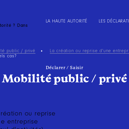
LA HAUTE AUTORITÉ
LES DÉCLARAT
torité ? Dans
ité public / privé
La création ou reprise d'une entrepri
els cas?
Déclarer / Saisir
Mobilité public / privé
création ou reprise
ne entreprise