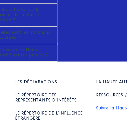
el est l’effet de la
cision de la Haute
torité ?
elles sont les sanctions
courues ?
s avis de la Haute
torité sont-ils publics ?
LES DÉCLARATIONS
LA HAUTE AU
LE RÉPERTOIRE DES
RESSOURCES 
REPRÉSENTANTS D’INTÉRÊTS
Suivre la Haut
LE RÉPERTOIRE DE L’INFLUENCE
ÉTRANGÈRE