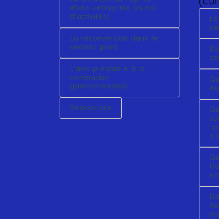
(cum
d'une entreprise (cumul
d'activités)
Le
pe
La reconversion dans le
secteur privé
De
co
L'avis préalable à la
nomination
Qu
(prénomination)
Au
Ressources
Qu
su
lo
d’
Qu
Ha
es
Da
Au
pr