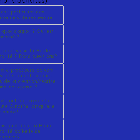
ul d'activités)
 cas particulier des
rsonnels de recherche
 quoi s’agit-il ? Qui est
ncerné ?
i peut saisir la Haute
torité ? Dans quels cas?
elle procédure doivent
ivre les agents publics
rs de la création/reprise
une entreprise ?
el contrôle exerce la
ute Autorité lorsqu’elle
t saisie?
ns quel délai la Haute
torité doit-elle se
ononcer?