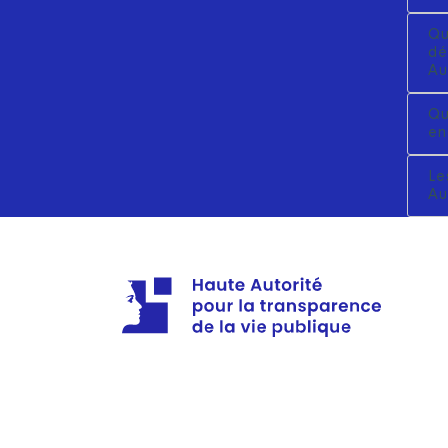
Qu
dé
Au
Qu
en
Le
Au