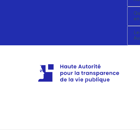
Qu
en
Le
Au