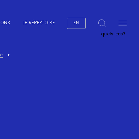
IONS
LE RÉPERTOIRE
EN
quels cas?
vé