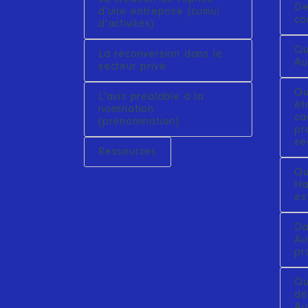
De
d'une entreprise (cumul
co
d'activités)
Qu
La reconversion dans le
Au
secteur privé
Qu
L'avis préalable à la
êt
nomination
ca
(prénomination)
pr
se
Ressources
Qu
Ha
es
Da
Au
pr
Qu
dé
Au