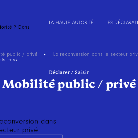
LA HAUTE AUTORITÉ
LES DÉCLARAT
torité ? Dans
ité public / privé
La reconversion dans le secteur pri
els cas?
Déclarer / Saisir
Mobilité public / privé
reconversion dans
secteur privé