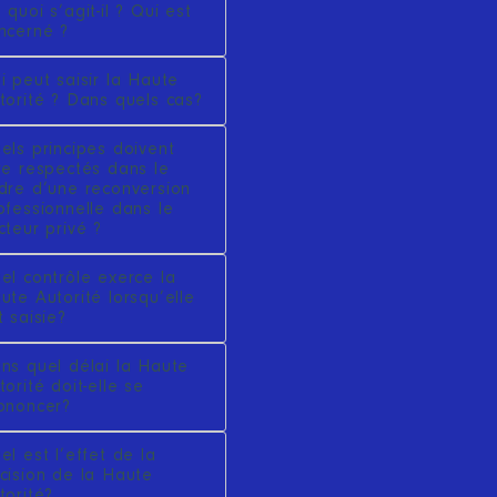
 quoi s’agit-il ? Qui est
ncerné ?
i peut saisir la Haute
torité ? Dans quels cas?
els principes doivent
re respectés dans le
dre d’une reconversion
ofessionnelle dans le
cteur privé ?
el contrôle exerce la
ute Autorité lorsqu’elle
t saisie?
ns quel délai la Haute
torité doit-elle se
ononcer?
el est l’effet de la
cision de la Haute
torité?