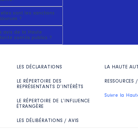
elles sont les sanctions
courues ?
s avis de la Haute
torité sont-ils publics ?
LES DÉCLARATIONS
LA HAUTE AU
LE RÉPERTOIRE DES
RESSOURCES 
REPRÉSENTANTS D’INTÉRÊTS
Suivre la Haut
LE RÉPERTOIRE DE L’INFLUENCE
ÉTRANGÈRE
LES DÉLIBÉRATIONS / AVIS