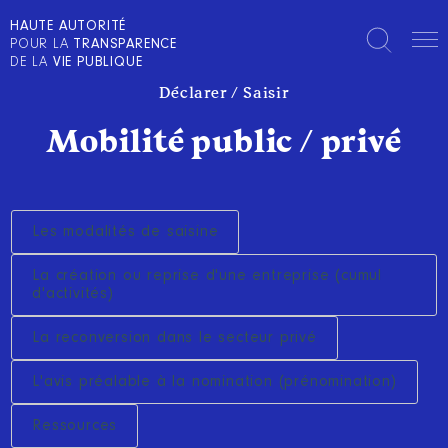
HAUTE AUTORITÉ
POUR LA
TRANSPARENCE
DE LA
VIE PUBLIQUE
Déclarer / Saisir
Mobilité public / privé
Les modalités de saisine
La création ou reprise d'une entreprise (cumul
d'activités)
La reconversion dans le secteur privé
L'avis préalable à la nomination (prénomination)
Ressources