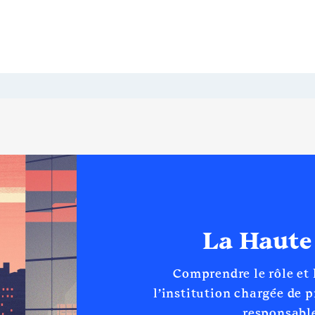
La Haute
Comprendre le rôle et
l’institution chargée de 
responsable