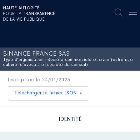
HAUTE AUTORITÉ
POUR LA
TRANSPARENCE
DE LA
VIE PUBLIQUE
BINANCE FRANCE SAS
Type d'organisation : Société commerciale et civile (autre que
cabinet d’avocats et société de conseil)
Inscription le 24/01/2023
Télécharger le fichier JSON
IDENTITÉ