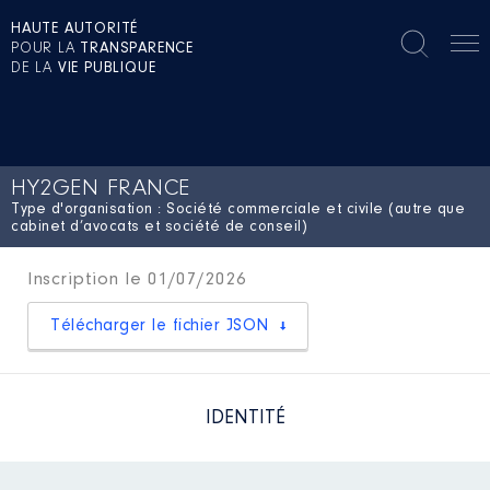
HAUTE AUTORITÉ
POUR LA
TRANSPARENCE
DE LA
VIE PUBLIQUE
HY2GEN FRANCE
Type d'organisation : Société commerciale et civile (autre que
cabinet d’avocats et société de conseil)
Inscription le 01/07/2026
Télécharger le fichier JSON
IDENTITÉ