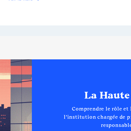
La Haute
Comprendre le rôle et
l’institution chargée de 
responsable