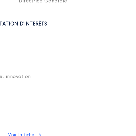
Directrice Générale
TATION D'INTÉRÊTS
e, innovation
T
Voir la fiche