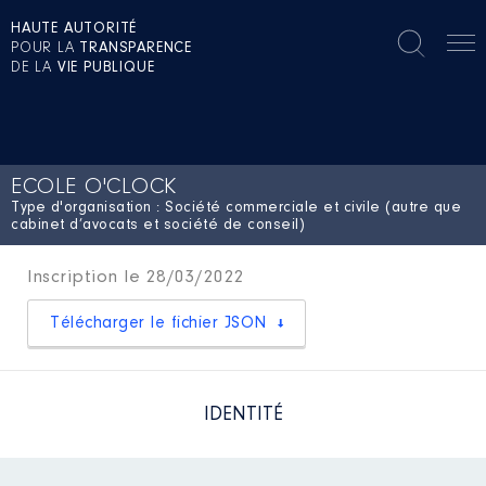
HAUTE AUTORITÉ
POUR LA
TRANSPARENCE
DE LA
VIE PUBLIQUE
ECOLE O'CLOCK
Type d'organisation : Société commerciale et civile (autre que
cabinet d’avocats et société de conseil)
Inscription le 28/03/2022
Télécharger le fichier JSON
IDENTITÉ