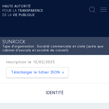
HAUTE AUTORITÉ
POUR LA
TRANSPARENCE
DE LA
VIE PUBLIQUE
SUNROCK
Type d'organisation : Société commerciale et civile (autre que
cabinet d’avocats et société de conseil)
Inscription le 13/02/2025
Télécharger le fichier JSON
IDENTITÉ