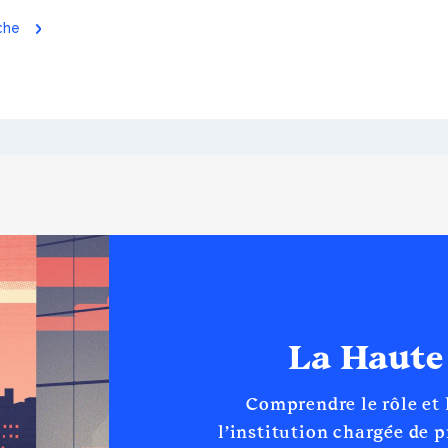
iche
La Haute
Comprendre le rôle et
l’institution chargée de 