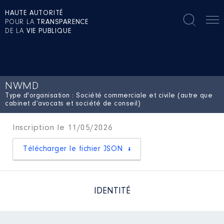
HAUTE AUTORITÉ
POUR LA
TRANSPARENCE
DE LA
VIE PUBLIQUE
NWMD
Type d'organisation : Société commerciale et civile (autre que
cabinet d’avocats et société de conseil)
Inscription le 11/05/2026
Télécharger le fichier JSON
IDENTITÉ