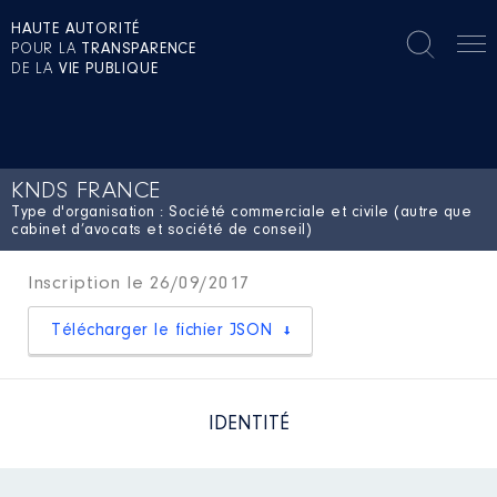
HAUTE AUTORITÉ
POUR LA
TRANSPARENCE
DE LA
VIE PUBLIQUE
KNDS FRANCE
Type d'organisation : Société commerciale et civile (autre que
cabinet d’avocats et société de conseil)
Inscription le 26/09/2017
Télécharger le fichier JSON
IDENTITÉ