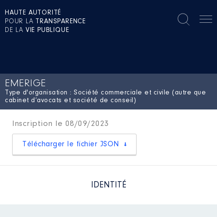
HAUTE AUTORITÉ
POUR LA
TRANSPARENCE
DE LA
VIE PUBLIQUE
EMERIGE
Type d'organisation : Société commerciale et civile (autre que
cabinet d’avocats et société de conseil)
Inscription le 08/09/2023
Télécharger le fichier JSON
IDENTITÉ