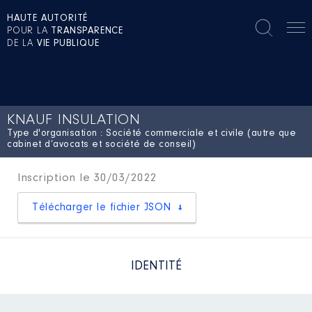
HAUTE AUTORITÉ
POUR LA
TRANSPARENCE
DE LA
VIE PUBLIQUE
KNAUF INSULATION
Type d'organisation : Société commerciale et civile (autre que
cabinet d’avocats et société de conseil)
Inscription le 30/03/2022
Télécharger le fichier JSON
IDENTITÉ