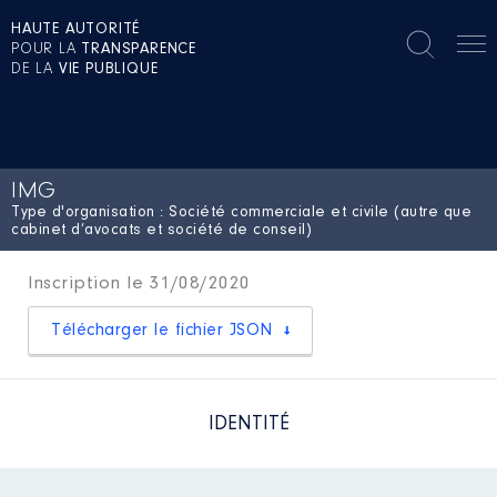
HAUTE AUTORITÉ
POUR LA
TRANSPARENCE
DE LA
VIE PUBLIQUE
IMG
Type d'organisation : Société commerciale et civile (autre que
cabinet d’avocats et société de conseil)
Inscription le 31/08/2020
Télécharger le fichier JSON
IDENTITÉ