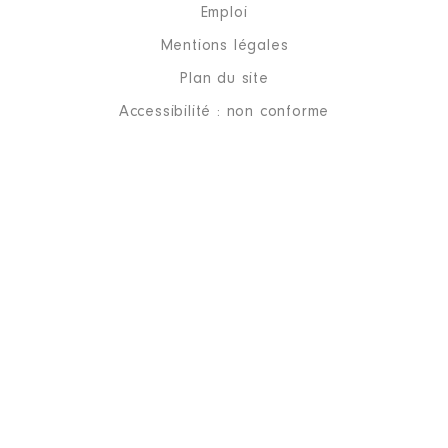
Emploi
Commentaire : membre du CA
depuis avril 2012
Mentions légales
Organisme
: EPA ALZETTE
Plan du site
BELVAL │ De : 04/2014 à
Accessibilité : non conforme
Rémunération ou gratification
:
Année
Montant
Type
2014
0 €
Net
2015
0 €
Net
2016
0 €
Net
2017
0 €
Net
2018
0 €
Net
2019
0 €
Net
2020
0 €
Net