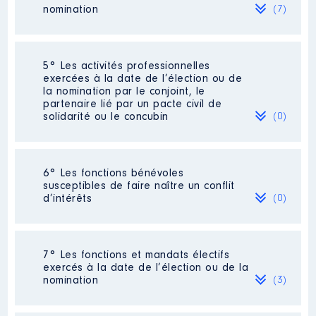
DEPUIS 2011
nomination
(7)
Organisme
: Centre Européen
Robert Schuman │ De : 01/2014
à
Société
: AIR FRANCE KLM
5° Les activités professionnelles
exercées à la date de l’élection ou de
Rémunération ou gratification
Evaluation
: 0 € │ Nombre de parts
la nomination par le conjoint, le
:
détenues : 11
partenaire lié par un pacte civil de
solidarité ou le concubin
(0)
Rémunération ou gratification au
Année
Montant
Type
cours de l’année précédente
: 0
2014
0 €
Net
Néant
2015
0 €
Net
6° Les fonctions bénévoles
2016
0 €
Net
susceptibles de faire naître un conflit
Société
: orange
2017
0 €
Net
d’intérêts
(0)
2018
0 €
Net
Evaluation
: 0 € │ Nombre de parts
2019
0 €
Net
détenues : 11
2020
0 €
Net
Néant
Rémunération ou gratification au
7° Les fonctions et mandats électifs
cours de l’année précédente
: 0
exercés à la date de l’élection ou de la
nomination
(3)