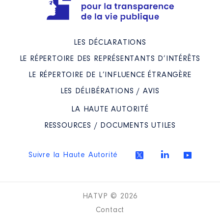
Organisme
: MATEC │ De :
09/2014 à
Rémunération ou gratification
LES DÉCLARATIONS
:
LE RÉPERTOIRE DES REPRÉSENTANTS D’INTÉRÊTS
Année
Montant
Type
LE RÉPERTOIRE DE L’INFLUENCE ÉTRANGÈRE
2014
0 €
Net
LES DÉLIBÉRATIONS / AVIS
2015
0 €
Net
LA HAUTE AUTORITÉ
2016
0 €
Net
2017
0 €
Net
RESSOURCES / DOCUMENTS UTILES
2018
0 €
Net
2019
0 €
Net
2020
0 €
Net
Suivre la Haute Autorité
HATVP © 2026
Contact
Description
: membre du CA