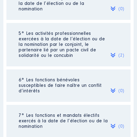
Montessorri
la date de l’élection ou de la
Commentaire : pas de
nomination
(0)
rémunération. Présidente à titre
Bénévole.
Description
: psychologue
Organisme
: association Petits
Néant
Employeur
: Centre hospitalier
5° Les activités professionnelles
Lasai │ De : 04/2014 à 12/2017
Côte Basque │ De : 01/2015 à
exercées à la date de l’élection ou de
12/2016
la nomination par le conjoint, le
Rémunération ou gratification
partenaire lié par un pacte civil de
:
Rémunération ou gratification
solidarité ou le concubin
(2)
:
Année
Montant
Type
Année
Montant
Type
Activité professionnelle
: Exploitant
2014
0 €
Net
6° Les fonctions bénévoles
agricole
2015
0 €
Net
susceptibles de faire naître un conflit
2015
12062 €
Net
2016
0 €
Net
d’intérêts
(0)
2016
12073 €
Net
Employeur
: Gérant earl [Données
2017
0 €
Net
non publiées]
Néant
7° Les fonctions et mandats électifs
exercés à la date de l’élection ou de la
Activité professionnelle
: MAIRE DE
nomination
(0)
LASSE
Description
: élue locale