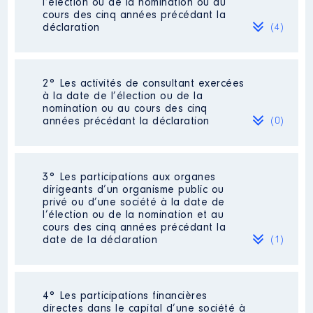
l’élection ou de la nomination ou au
cours des cinq années précédant la
déclaration
(4)
2° Les activités de consultant exercées
Description
: Directrice générale
à la date de l’élection ou de la
de Multuaccueils
nomination ou au cours des cinq
années précédant la déclaration
(0)
Employeur
: ASSOCIATION HATS
BERRI │ De : 01/2015 à 12/2016
Rémunération ou gratification
Néant
3° Les participations aux organes
:
dirigeants d’un organisme public ou
privé ou d’une société à la date de
l’élection ou de la nomination et au
Année
Montant
Type
cours des cinq années précédant la
date de la déclaration
(1)
2015
23230 €
Net
2016
24350 €
Net
4° Les participations financières
Description
: jardin d'enfant
directes dans le capital d’une société à