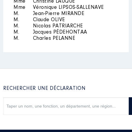
Mme
Christine LAUQUÉ
Rémunération ou gratification
Mme
Véronique LIPSOS-SALLENAVE
:
M.
Jean-Pierre MIRANDE
M.
Claude OLIVE
M.
Nicolas PATRIARCHE
Année
Montant
Type
M.
Jacques PÉDEHONTAA
M.
Charles PELANNE
2015
9520 €
Net
2016
8805 €
Net
RECHERCHER UNE DÉCLARATION