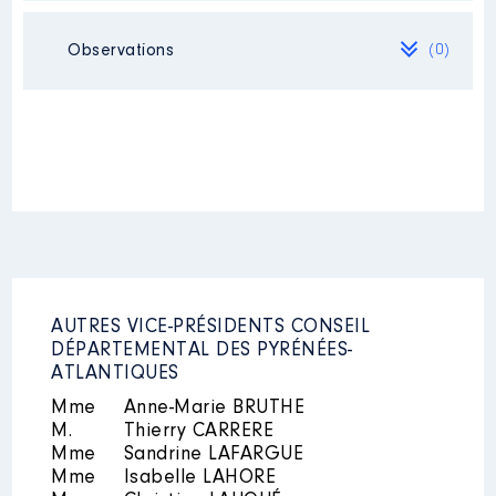
Employeur
: MAIRIE
Employeur
: Conseil
Néant
Observations
(0)
Départemental 64 │ De : 01/2015
à 12/2016
Rémunération ou gratification
:
Année
Montant
Type
2015
18978 €
Net
2016
25420 €
Net
AUTRES VICE-PRÉSIDENTS CONSEIL
DÉPARTEMENTAL DES PYRÉNÉES-
ATLANTIQUES
Mme
Anne-Marie BRUTHE
Description
: psychologue
M.
Thierry CARRERE
Mme
Sandrine LAFARGUE
Employeur
: auto entrepreneur │
Mme
Isabelle LAHORE
De : 01/2015 à 12/2016