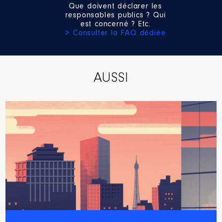
Que doivent déclarer les
Année
Montant
Type
responsables publics ? Qui
2021
11 822 €
Net
est concerné ? Etc.
> Consulter la FAQ dédiée
2022
28 606 €
Net
2023
33 092 €
Net
2024
23 782 €
Net
AUSSI