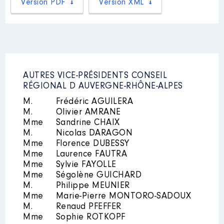
Version PDF
Version XML
Rémunération ou gratification
:
Année
Montant
Type
2020
2 564 €
Net
AUTRES VICE-PRÉSIDENTS CONSEIL
2021
7 692 €
Net
RÉGIONAL D AUVERGNE-RHÔNE-ALPES
2022
8 092 €
Net
2023
8 309 €
Net
M.
Frédéric AGUILERA
2024
6 232 €
Net
M.
Olivier AMRANE
Mme
Sandrine CHAIX
M.
Nicolas DARAGON
Mme
Florence DUBESSY
Mme
Laurence FAUTRA
Mme
Sylvie FAYOLLE
Mme
Ségolène GUICHARD
Mandat
: Vice Presidente CCVG
M.
Philippe MEUNIER
│ de : 07/2020 à 09/2024
Mme
Marie-Pierre MONTORO-SADOUX
M.
Renaud PFEFFER
Rémunération ou gratification
Mme
Sophie ROTKOPF
: