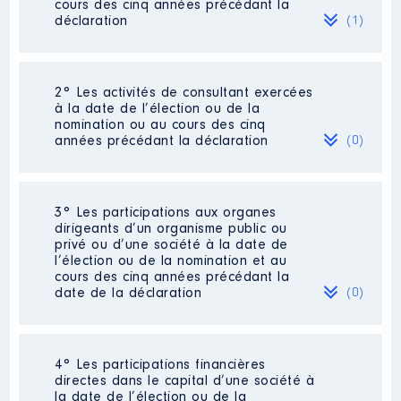
cours des cinq années précédant la
déclaration
(1)
2° Les activités de consultant exercées
Description
: Directrice de
à la date de l’élection ou de la
développement
nomination ou au cours des cinq
Commentaire : Fin de contrat le
années précédant la déclaration
(0)
24/06/2021
Employeur
: Meal Canteen │ De
: 05/2017 à 06/2022
Néant
3° Les participations aux organes
dirigeants d’un organisme public ou
Rémunération ou gratification
privé ou d’une société à la date de
:
l’élection ou de la nomination et au
cours des cinq années précédant la
date de la déclaration
(0)
Année
Montant
Type
2017
46 735 €
Net
2018
77 206 €
Net
Néant
2019
78 587 €
Net
4° Les participations financières
2020
68 883 €
Net
directes dans le capital d’une société à
2021
39 450 €
Net
la date de l’élection ou de la