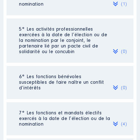
2022
0 €
Net
nomination
(1)
Société
: ARIETIS
5° Les activités professionnelles
exercées à la date de l’élection ou de
Evaluation
: 3000 € │ Nombre de
la nomination par le conjoint, le
parts détenues : 300 │ Pourcentage
partenaire lié par un pacte civil de
du capital détenu : 100 %
solidarité ou le concubin
(0)
Rémunération ou gratification au
cours de l’année précédente
:
Aucune rémunération
Néant
6° Les fonctions bénévoles
susceptibles de faire naître un conflit
d’intérêts
(0)
Néant
7° Les fonctions et mandats électifs
exercés à la date de l’élection ou de la
nomination
(4)