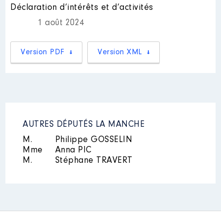
Déclaration d’intérêts et d’activités
Nom
: FILLÂTRE Marie-Hélène
1 août 2024
Description des autres activités
professionnelles exercées :
Attachée parlementaire en
Version PDF
Version XML
circonscription
Nom
: LEBLOIS Paul-Arthur
Commentaire : collaborateur en
AUTRES DÉPUTÉS LA MANCHE
circonscription
M.
Philippe GOSSELIN
Mme
Anna PIC
M.
Stéphane TRAVERT