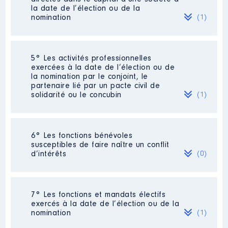
la date de l’élection ou de la
nomination
(1)
Société
: SCI [Données non publiées]
5° Les activités professionnelles
Commentaire : [Données non publiées]
exercées à la date de l’élection ou de
la nomination par le conjoint, le
Evaluation
: 250 € │ Nombre de parts
partenaire lié par un pacte civil de
détenues : 250 │ Pourcentage du
solidarité ou le concubin
(1)
capital détenu : 16 %
Rémunération ou gratification au
cours de l’année précédente
: Non
Activité professionnelle
: [Données
6° Les fonctions bénévoles
connue à ce jour
non publiées] vendeuse [Données non
susceptibles de faire naître un conflit
publiées]
d’intérêts
(0)
Contrôle d'une activité de conseil
:
Non
Employeur
: Société Les Petits
Poulbots
Néant
7° Les fonctions et mandats électifs
exercés à la date de l’élection ou de la
nomination
(1)