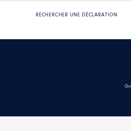
2022
0 €
2023
0 €
RECHERCHER UNE DÉCLARATION
Description
: Membre
Organisme
: HCAAM │ De : 10/
Rémunération ou gratificatio
Qu
Année
Montant
2017
0 €
2018
0 €
2019
0 €
2020
0 €
2021
0 €
2022
0 €