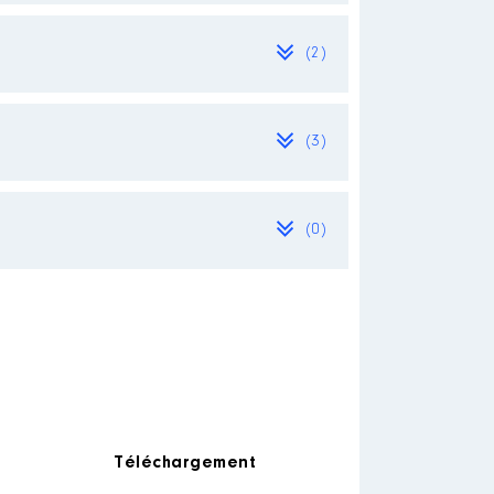
(2)
[Activité conservée]
[Activité conservée]
(3)
(0)
[Activité conservée]
Téléchargement