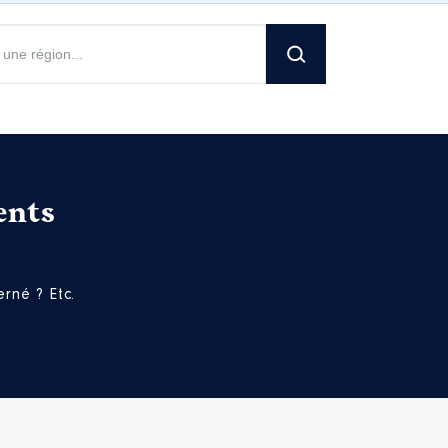
ents
rné ? Etc.