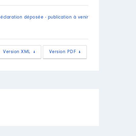
e
│ Employeur : Artiste, autrice
[Activité conservée]
éclaration déposée - publication à venir
Version XML
Version PDF
[Activité conservée]