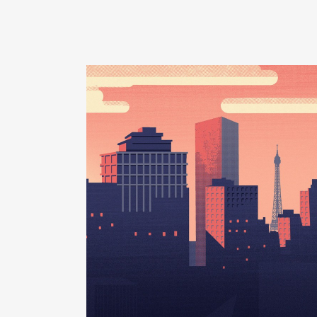
2023
0 €
Description
: Membre
Organisme
: CA Santé Publique
Rémunération ou gratificatio
Année
Montant
2021
0 €
2022
0 €
2023
0 €