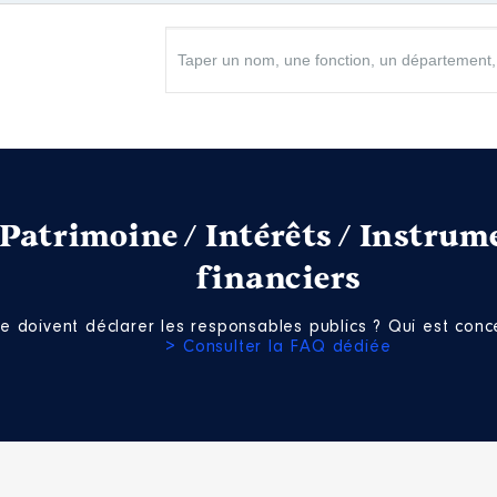
Net
Net
Patrimoine / Intérêts / Instrum
2017 à 10/2023
financiers
n
:
e doivent déclarer les responsables publics ? Qui est conce
Type
> Consulter la FAQ dédiée
Net
Net
Net
Net
Net
Net