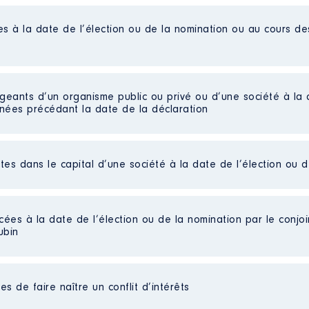
es à la date de l’élection ou de la nomination ou au cours d
igeants d’un organisme public ou privé ou d’une société à la 
nnées précédant la date de la déclaration
ctes dans le capital d’une société à la date de l’élection ou 
pement touristique des Pyrénées Orientales │ De : 10/2017
cées à la date de l’élection ou de la nomination par le conjoin
n
:
ubin
Type
Net
s de faire naître un conflit d’intérêts
Net