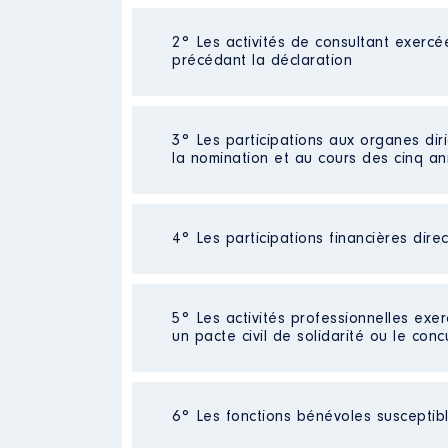
Néant
2° Les activités de consultant exercé
précédant la déclaration
Néant
3° Les participations aux organes dir
la nomination et au cours des cinq a
4° Les participations financières dire
Description
: Membre
Organisme
: Agence de dévelop
Néant
5° Les activités professionnelles exer
Rémunération ou gratificatio
un pacte civil de solidarité ou le conc
Année
Montant
Activité professionnelle
: Néant
2017
0 €
6° Les fonctions bénévoles susceptible
2018
0 €
Employeur
: Néant