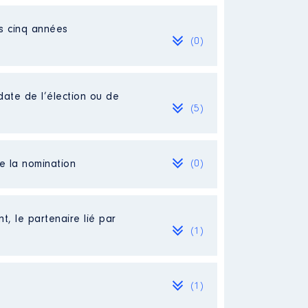
es cinq années
(0)
date de l’élection ou de
(5)
de la nomination
(0)
[Activité conservée]
 à 10/2023
t, le partenaire lié par
(1)
(1)