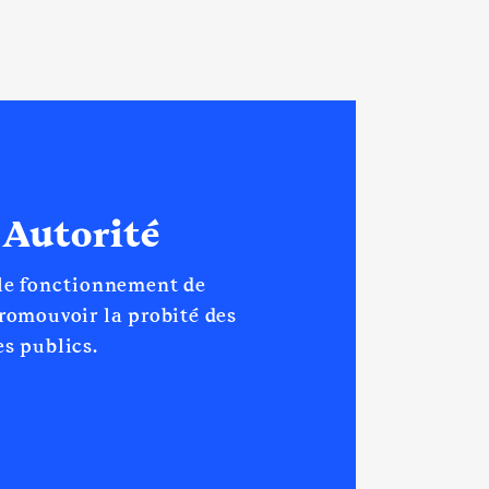
[Activité conservée]
 Autorité
 le fonctionnement de
promouvoir la probité des
s publics.