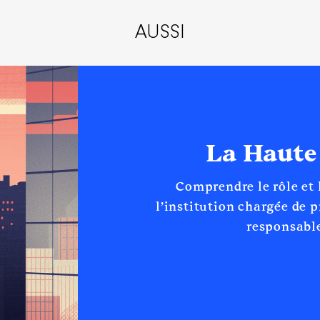
Net
AUSSI
 France │ De : 10/2021 à 10/2023
La Haute
n
:
Comprendre le rôle et
Type
l’institution chargée de 
Net
responsable
Net
Net