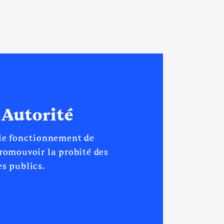
[Activité conservée]
 Autorité
 le fonctionnement de
promouvoir la probité des
s publics.