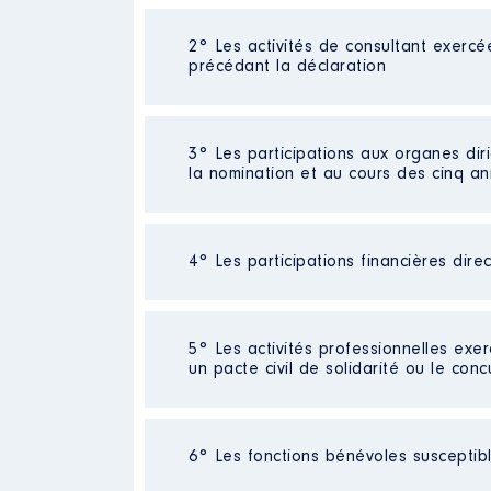
2° Les activités de consultant exercé
Description
: AVOCAT ASSOCIE
précédant la déclaration
Commentaire : le résultat au tit
2024 et l'exercice en cours pour
Employeur
: SCP SCHRECK │ De 
Néant
3° Les participations aux organes dir
la nomination et au cours des cinq a
Rémunération ou gratificatio
Année
Montan
4° Les participations financières dire
Description
: GERANT
2019
113 566 
2020
69 176 €
Organisme
: SCI [Données non 
2021
91 341 €
2022
83 051 €
Société
: SAS SNIPER
5° Les activités professionnelles exer
Rémunération ou gratificatio
Commentaire : [Données non publi
2023
58 593 €
un pacte civil de solidarité ou le conc
2024
0 €
Evaluation
: 500 € │ Nombre de pa
2025
0 €
Année
Montant
Rémunération ou gratification 
Activité professionnelle
: profes
2018
0 €
6° Les fonctions bénévoles susceptible
2019
0 €
Contrôle d'une activité de cons
Employeur
: auto entrepreneur