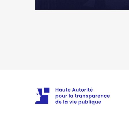
Contrôle d'une activité de cons
Société
: FONCABRETTE
Description
: GESTION DE BIEN
Evaluation
: 200 € │ Nombre de pa
Organisme
: SCI [Données non 
Rémunération ou gratification 
Rémunération ou gratificatio
Contrôle d'une activité de cons
Société(s), entreprise(s) ou or
Année
Montant
détenus :
25
2023
0 €
2024
0 €