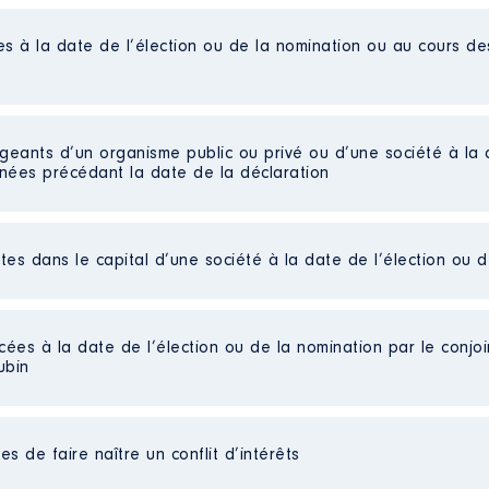
es à la date de l’élection ou de la nomination ou au cours d
re des années 2024 et 2025 ne sont pas disponible le bilan ét
 2025
: 01/2019 à
igeants d’un organisme public ou privé ou d’une société à la 
nnées précédant la date de la déclaration
n
:
t
Type
ctes dans le capital d’une société à la date de l’élection ou 
€
Net
Net
publiées] │ De : 01/2018 à 07/2024
Net
Net
cées à la date de l’élection ou de la nomination par le conjoin
n
:
ées]
Net
ubin
Net
rts détenues : 50 │ Pourcentage du capital détenu : 50 %
Net
Type
au cours de l’année précédente
: NEANT
seur libéral de yoga
Net
s de faire naître un conflit d’intérêts
Net
eil
: Non