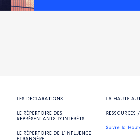
eil
: Non
S IMMOBILIERS
rts détenues : 200 │ Pourcentage du capital détenu : 25 %
publiées] │ De : 01/2023 à 07/2024
au cours de l’année précédente
: 0
n
:
eil
: Oui
ganisme(s) de conseil contrôlé(s), et nombre de parts e
Type
Net
Net
LES DÉCLARATIONS
LA HAUTE AU
LE RÉPERTOIRE DES
RESSOURCES 
REPRÉSENTANTS D’INTÉRÊTS
Suivre la Haut
LE RÉPERTOIRE DE L’INFLUENCE
ÉTRANGÈRE