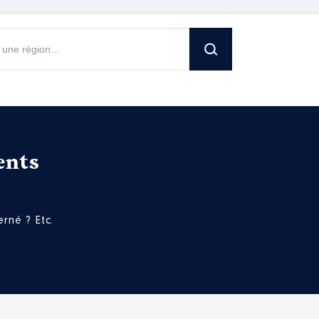
[Activité conservée]
ents
rné ? Etc.