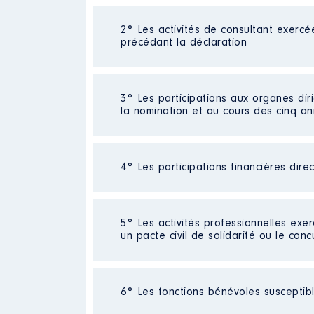
Néant
2° Les activités de consultant exercé
précédant la déclaration
Néant
3° Les participations aux organes dir
la nomination et au cours des cinq a
Néant
4° Les participations financières dire
Néant
5° Les activités professionnelles exer
un pacte civil de solidarité ou le conc
Activité professionnelle
: [Donné
6° Les fonctions bénévoles susceptible
Commentaire : [Données non publi