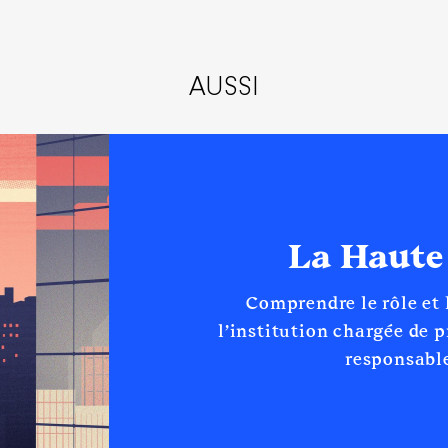
AUSSI
La Haute
Comprendre le rôle et
l’institution chargée de 
responsable