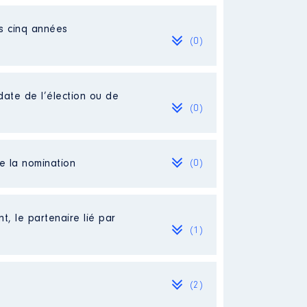
es cinq années
(0)
date de l’élection ou de
(0)
de la nomination
(0)
t, le partenaire lié par
(1)
(2)