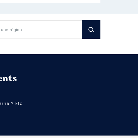
re en CDD du 17.09.2018 au
ire depuis 01.012021
│ Employeur :
ents
rné ? Etc.