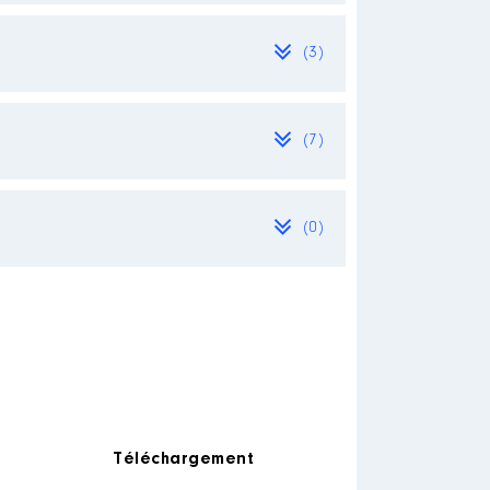
(3)
[Activité conservée]
[Activité conservée]
(7)
n mandat de sénateur 2020
[Activité conservée]
(0)
re Fin de contrat le 31.10.2015
.03.2009
│ Employeur : En formation
[Activité conservée]
Téléchargement