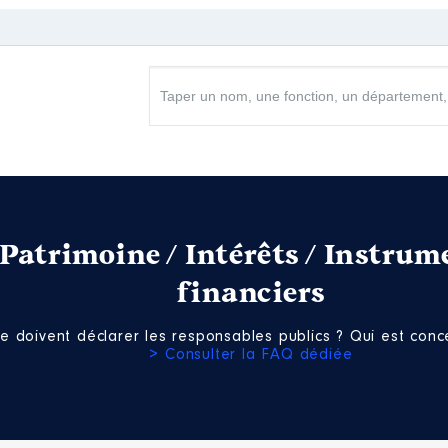
s professionnelles exercées : Collaborateur parlementai
Net
Net
Net
Net
s professionnelles exercées : Collaborateur parlementa
en 68 depuis mars 2020
Patrimoine / Intérêts / Instrum
financiers
e doivent déclarer les responsables publics ? Qui est conce
> Consulter la FAQ dédiée