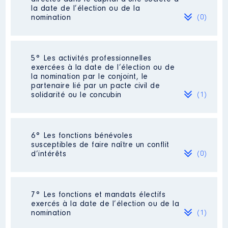
[Activité conservée]
la date de l’élection ou de la
Commentaire : La Présidence de
nomination
(0)
la Fondation SADEV94 ne fait
l'objet d'aucune rémunération ou
gratification vénale.
Néant
5° Les activités professionnelles
Organisme
: Fondation SADEV
exercées à la date de l’élection ou de
94 │ De : 01/2018 à 05/2025
la nomination par le conjoint, le
partenaire lié par un pacte civil de
Rémunération ou gratification
solidarité ou le concubin
(1)
:
Année
Montant
Type
Activité professionnelle
: Cadre
6° Les fonctions bénévoles
Coordonnateur
2018
0 €
Net
susceptibles de faire naître un conflit
2019
0 €
Net
d’intérêts
(0)
Employeur
: CPAM
2020
0 €
Net
2021
0 €
Net
2022
0 €
Net
Néant
2023
0 €
Net
7° Les fonctions et mandats électifs
2024
0 €
Net
exercés à la date de l’élection ou de la
2025
0 €
Net
nomination
(1)