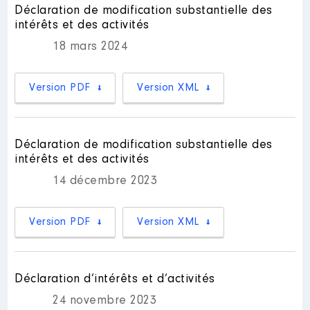
2019
0 €
Net
Déclaration de modification substantielle des
2020
0 €
Net
intérêts et des activités
2021
0 €
Net
18 mars 2024
Version PDF
Version XML
Description
: Conseil
Déclaration de modification substantielle des
d'administration
[Activité conservée]
intérêts et des activités
Commentaire : C'est un syndicat
14 décembre 2023
interdépartemental (
départements: 75 92 93 et 94 )
Organisme
: SID Sogaris │ De :
Version PDF
Version XML
01/2018 à 06/2021
Rémunération ou gratification
:
Déclaration d’intérêts et d’activités
24 novembre 2023
Année
Montant
Type