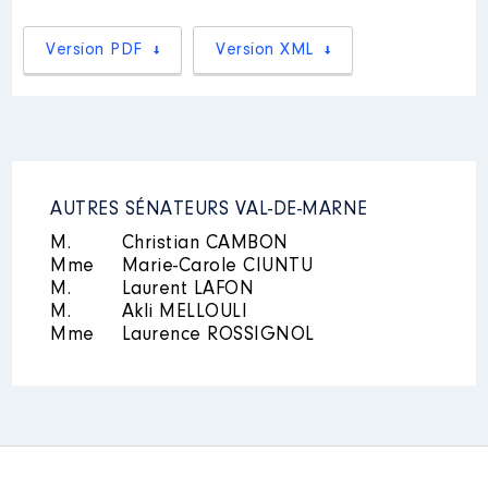
2018
0 €
Net
Version PDF
Version XML
2019
0 €
Net
2020
0 €
Net
2021
0 €
Net
AUTRES SÉNATEURS VAL-DE-MARNE
M.
Christian CAMBON
Description
: Membre du CA
Mme
Marie-Carole CIUNTU
M.
Laurent LAFON
Organisme
: SEMMARIS MIN de
M.
Akli MELLOULI
Rungis │ De : 01/2018 à 07/2021
Mme
Laurence ROSSIGNOL
Rémunération ou gratification
:
Année
Montant
Type
2018
1 200 €
Net