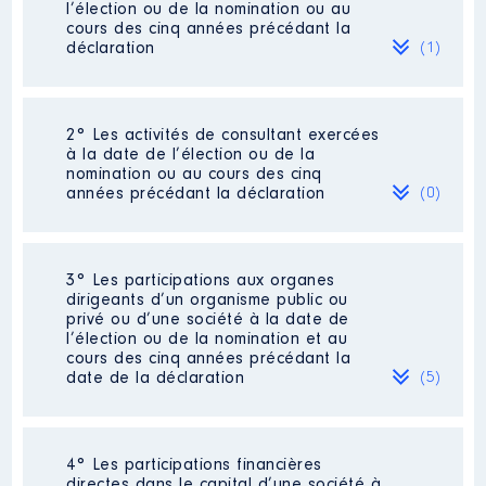
l’élection ou de la nomination ou au
cours des cinq années précédant la
déclaration
(1)
2° Les activités de consultant exercées
Description
: coauteur d'un livre
à la date de l’élection ou de la
Commentaire : Coauteur du livre
nomination ou au cours des cinq
"Ubérisation et après?" Editions
années précédant la déclaration
(0)
du Détour. [Données non
publiées]
Employeur
: néant │ De :
Néant
3° Les participations aux organes
01/2021 à 09/2021
dirigeants d’un organisme public ou
privé ou d’une société à la date de
Rémunération ou gratification
l’élection ou de la nomination et au
:
cours des cinq années précédant la
date de la déclaration
(5)
Année
Montant
Type
2021
0 €
Net
4° Les participations financières
Description
: Président
directes dans le capital d’une société à