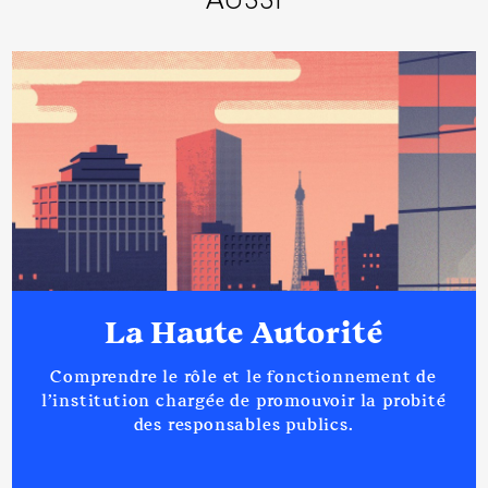
AUSSI
Description
: VP puis Membre
du CA
Organisme
: SMIAGE 06 │ De :
01/2017 à
Rémunération ou gratification
:
La Haute Autorité
Année
Montant
Type
Comprendre le rôle et le fonctionnement de
2017
0 €
Net
2018
0 €
Net
l’institution chargée de promouvoir la probité
2019
0 €
Net
des responsables publics.
2020
0 €
Net
2021
0 €
Net