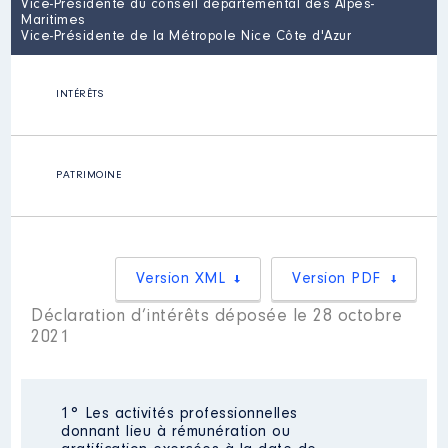
Vice-Présidente du conseil départemental des Alpes-
Maritimes
Vice-Présidente de la Métropole Nice Côte d'Azur
INTÉRÊTS
PATRIMOINE
Version XML
Version PDF
Déclaration d’intérêts déposée le 28 octobre
2021
1° Les activités professionnelles
donnant lieu à rémunération ou