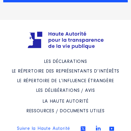
Description
: Membre du CA
Organisme
: SDIS 06 │ De :
03/2015 à
Rémunération ou gratification
LES DÉCLARATIONS
:
LE RÉPERTOIRE DES REPRÉSENTANTS D’INTÉRÊTS
LE RÉPERTOIRE DE L’INFLUENCE ÉTRANGÈRE
Année
Montant
Type
LES DÉLIBÉRATIONS / AVIS
2015
0 €
Net
2016
0 €
Net
LA HAUTE AUTORITÉ
2017
0 €
Net
2018
0 €
Net
RESSOURCES / DOCUMENTS UTILES
2019
0 €
Net
2020
0 €
Net
2021
0 €
Net
Suivre la Haute Autorité