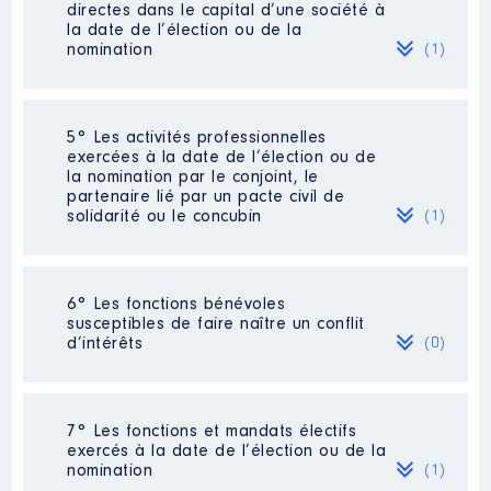
Description
: 1ere Vice
directes dans le capital d’une société à
présidente
la date de l’élection ou de la
nomination
(1)
Organisme
: EPF PACA │ De :
03/2015 à
Rémunération ou gratification
Société
: SAS THE GOOD GOODS
5° Les activités professionnelles
:
exercées à la date de l’élection ou de
Evaluation
: 2000 € │ Nombre de
la nomination par le conjoint, le
parts détenues : 20
partenaire lié par un pacte civil de
Année
Montant
Type
solidarité ou le concubin
(1)
Rémunération ou gratification au
2015
0 €
Net
cours de l’année précédente
: 0
2016
0 €
Net
2017
0 €
Net
Activité professionnelle
: Directeur
2018
0 €
Net
6° Les fonctions bénévoles
développement
2019
0 €
Net
susceptibles de faire naître un conflit
Commentaire : Cette activité a cessé
2020
0 €
Net
d’intérêts
(0)
le 1er octobre 2021 [Données non
2021
0 €
Net
publiées]
Employeur
: Hewlett Packard Centre
Néant
7° Les fonctions et mandats électifs
de compétence France
exercés à la date de l’élection ou de la
nomination
(1)