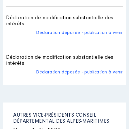
Description
: Présidente du CA
Déclaration de modification substantielle des
Organisme
: IME Départemental
intérêts
Bariquand Alphand │ De :
Déclaration déposée - publication à venir
03/2015 à
Rémunération ou gratification
:
Déclaration de modification substantielle des
intérêts
Année
Montant
Type
Déclaration déposée - publication à venir
2015
0 €
Net
2016
0 €
Net
2017
0 €
Net
2018
0 €
Net
2019
0 €
Net
2020
0 €
Net
2021
0 €
Net
AUTRES VICE-PRÉSIDENTS CONSEIL
DÉPARTEMENTAL DES ALPES-MARITIMES