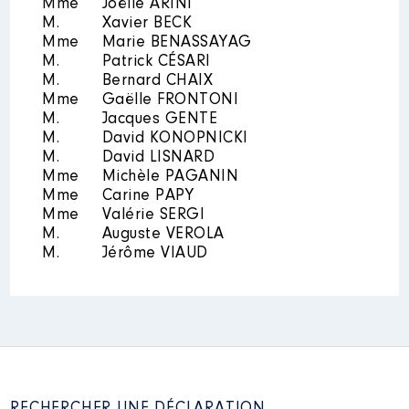
Mme
Joëlle ARINI
M.
Xavier BECK
Mme
Marie BENASSAYAG
M.
Patrick CÉSARI
Description
: Membre du CA
M.
Bernard CHAIX
Organisme
: EPHAD La Vençoise
Mme
Gaëlle FRONTONI
│ De : 03/2015 à
M.
Jacques GENTE
M.
David KONOPNICKI
Rémunération ou gratification
M.
David LISNARD
:
Mme
Michèle PAGANIN
Mme
Carine PAPY
Année
Montant
Type
Mme
Valérie SERGI
M.
Auguste VEROLA
2015
0 €
Net
M.
Jérôme VIAUD
2016
0 €
Net
2017
0 €
Net
2018
0 €
Net
2019
0 €
Net
2020
0 €
Net
2021
0 €
Net