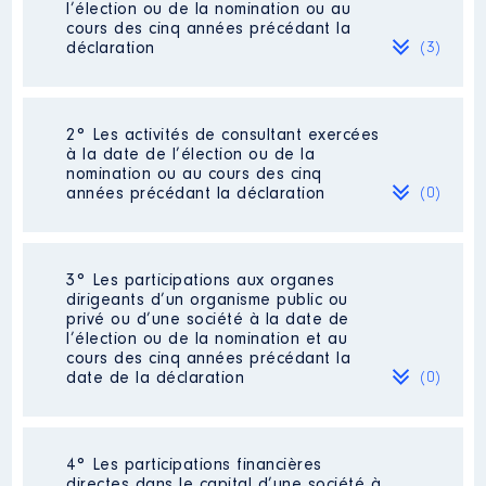
l’élection ou de la nomination ou au
cours des cinq années précédant la
déclaration
(3)
2° Les activités de consultant exercées
Description
: Production de films
à la date de l’élection ou de la
pour le cinéma
nomination ou au cours des cinq
[Activité conservée]
années précédant la déclaration
(0)
Commentaire : [Données non
publiées]
Employeur
: Affaire personnelle
Néant
3° Les participations aux organes
commerçant │ De : 01/2019 à
dirigeants d’un organisme public ou
06/2024
privé ou d’une société à la date de
l’élection ou de la nomination et au
Rémunération ou gratification
cours des cinq années précédant la
:
date de la déclaration
(0)
Année
Montant
Type
Néant
2019
60 920 €
Net
4° Les participations financières
2020
0 €
Net
directes dans le capital d’une société à