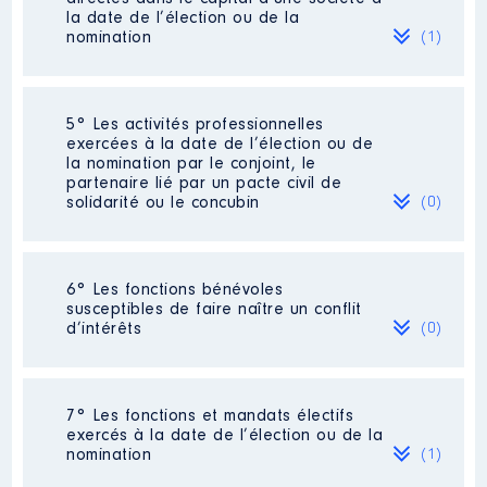
2021
0 €
Net
la date de l’élection ou de la
2022
0 €
Net
nomination
(1)
2023
17 178 €
Net
2024
8 000 €
Net
Société
: SARL Les Quatre Cents
5° Les activités professionnelles
Clous
exercées à la date de l’élection ou de
Commentaire : [Données non publiées]
la nomination par le conjoint, le
partenaire lié par un pacte civil de
Evaluation
: 370691 € │ Nombre de
solidarité ou le concubin
(0)
parts détenues : 135 │ Pourcentage
du capital détenu : 75 %
Description
: Droits d'auteur
livres
[Activité conservée]
Rémunération ou gratification au
Commentaire : [Données non
Néant
6° Les fonctions bénévoles
cours de l’année précédente
: 0
publiées]
susceptibles de faire naître un conflit
d’intérêts
(0)
Contrôle d'une activité de conseil
:
Employeur
: à mon compte │ De
Non
: 01/2019 à 06/2024
Rémunération ou gratification
Néant
:
7° Les fonctions et mandats électifs
exercés à la date de l’élection ou de la
nomination
(1)
Année
Montant
Type