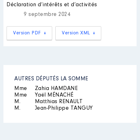
:
Déclaration d’intérêts et d’activités
Nom
: Emma Mouillon
9 septembre 2024
Année
Montant
Type
Description des autres activités
professionnelles exercées : néant
2023
3 672 €
Net
Version PDF
Version XML
│ Employeur : néant
2024
5 426 €
Net
Nom
: Alexis Galès
Description des autres activités
professionnelles exercées : néant
AUTRES DÉPUTÉS LA SOMME
│ Employeur : néant
Mme
Zahia HAMDANE
Mme
Yaël MÉNACHÉ
M.
Matthias RENAULT
Nom
: Lou Plaza
M.
Jean-Philippe TANGUY
Description des autres activités
professionnelles exercées : néant
│ Employeur : néant