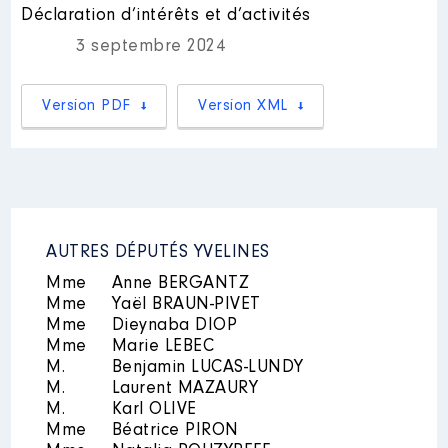
Déclaration d’intérêts et d’activités
Syndicat mixte Pays des
Cévennes │ de : 09/2020 à
3 septembre 2024
07/2023
Description
: professeur associé
Rémunération ou gratification
Version PDF
:
Version XML
Employeur
: EHESS │ De :
09/2021 à 05/2022
Année
Montant
Type
Rémunération ou gratification
:
2020
1 360 €
Net
2021
4 440 €
Net
2022
4 440 €
Net
Année
Montant
Type
AUTRES DÉPUTÉS YVELINES
2023
2 751 €
Net
2021
4 800 €
Net
Mme
Anne BERGANTZ
2022
7 252 €
Net
Mme
Yaël BRAUN-PIVET
Mme
Dieynaba DIOP
Mme
Marie LEBEC
M.
Benjamin LUCAS-LUNDY
M.
Laurent MAZAURY
M.
Karl OLIVE
Mme
Béatrice PIRON