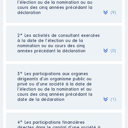
l’élection ou de la nomination ou au
cours des cinq années précédant la
déclaration
(9)
2° Les activités de consultant exercées
Description
: Directeur général
à la date de l’élection ou de la
Commentaire : [Données non
nomination ou au cours des cinq
publiées]
années précédant la déclaration
(0)
Employeur
: ARS Ile de France │
De : 09/2018 à 01/2022
Néant
3° Les participations aux organes
Rémunération ou gratification
dirigeants d’un organisme public ou
:
privé ou d’une société à la date de
l’élection ou de la nomination et au
cours des cinq années précédant la
Année
Montant
Type
date de la déclaration
(1)
248 739
2018
Net
€
183 714
2019
Net
€
4° Les participations financières
Description
: vice-président
187 289
directes dans le capital d’une société à