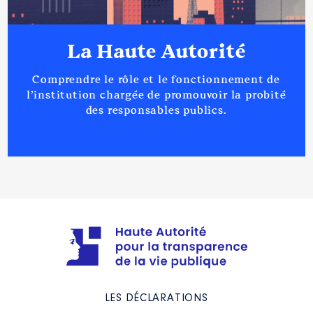
2023
2 130 €
Net
2024
12 776 €
Net
La Haute Autorité
Comprendre le rôle et le fonctionnement de
l’institution chargée de promouvoir la probité
des responsables publics.
Description
: Maître des
requêtes
Commentaire : [Données non
publiées]
Employeur
: Conseil d'Etat │ De :
02/2024 à 07/2024
Rémunération ou gratification
:
Année
Montant
Type
LES DÉCLARATIONS
2024
28 513 €
Net