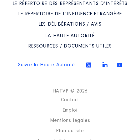
LE RÉPERTOIRE DES REPRÉSENTANTS D’INTÉRÊTS
LE RÉPERTOIRE DE L’INFLUENCE ÉTRANGÈRE
LES DÉLIBÉRATIONS / AVIS
LA HAUTE AUTORITÉ
Description
: conseiller juridique
RESSOURCES / DOCUMENTS UTILES
du secrétaire général de la Mer
Commentaire : [Données non
publiées]
Suivre la Haute Autorité
Employeur
: Service du Premier
ministre │ De : 05/2024 à
07/2024
HATVP © 2026
Rémunération ou gratification
Contact
:
Emploi
Année
Montant
Type
Mentions légales
2024
2 698 €
Net
Plan du site