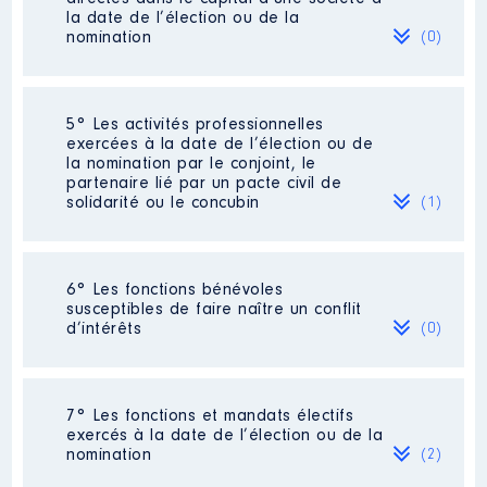
2020
Net
Commentaire : [Données non
€
la date de l’élection ou de la
publiées]
163 137
nomination
(0)
2021
Net
€
Organisme
: Syndicat mixte pays
2022
5 677 €
Net
des Cévennes │ De : 09/2020 à
07/2023
Néant
5° Les activités professionnelles
exercées à la date de l’élection ou de
Rémunération ou gratification
la nomination par le conjoint, le
:
partenaire lié par un pacte civil de
solidarité ou le concubin
(1)
Année
Montant
Type
Description
: rapporteur
2020
1 360 €
Net
Employeur
: Conseil d'Etat │ De :
Activité professionnelle
:
2021
4 440 €
Net
6° Les fonctions bénévoles
09/2021 à 05/2022
Directricedéléguée
2022
4 440 €
Net
susceptibles de faire naître un conflit
2023
2 751 €
Net
d’intérêts
(0)
Rémunération ou gratification
Employeur
: CNAM
:
Néant
Année
Montant
Type
7° Les fonctions et mandats électifs
exercés à la date de l’élection ou de la
2021
65 000 €
Net
nomination
(2)
2022
84 631 €
Net