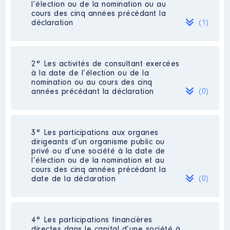
l’élection ou de la nomination ou au
cours des cinq années précédant la
déclaration
(1)
2° Les activités de consultant exercées
Description
: Hypnothérapeute
à la date de l’élection ou de la
nomination ou au cours des cinq
Employeur
: Micro entreprise │
années précédant la déclaration
(0)
De : 01/2019 à 06/2022
Rémunération ou gratification
:
Néant
3° Les participations aux organes
dirigeants d’un organisme public ou
privé ou d’une société à la date de
Année
Montant
Type
l’élection ou de la nomination et au
cours des cinq années précédant la
2019
14 700 €
Net
date de la déclaration
(0)
2020
6 350 €
Net
2021
2 400 €
Net
2022
1 230 €
Net
Néant
4° Les participations financières
directes dans le capital d’une société à