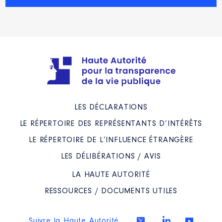
Evaluation
: 3790 € │ Nombre de
parts détenues : 200
Rémunération ou gratification au
cours de l’année précédente
: /
Contrôle d'une activité de conseil
:
Non
LES DÉCLARATIONS
Société
: Biomerieux
LE RÉPERTOIRE DES REPRÉSENTANTS D’INTÉRÊTS
Evaluation
: 2739 € │ Nombre de
LE RÉPERTOIRE DE L’INFLUENCE ÉTRANGÈRE
parts détenues : 30
LES DÉLIBÉRATIONS / AVIS
Rémunération ou gratification au
cours de l’année précédente
: /
LA HAUTE AUTORITÉ
Contrôle d'une activité de conseil
:
RESSOURCES / DOCUMENTS UTILES
Non
Suivre la Haute Autorité