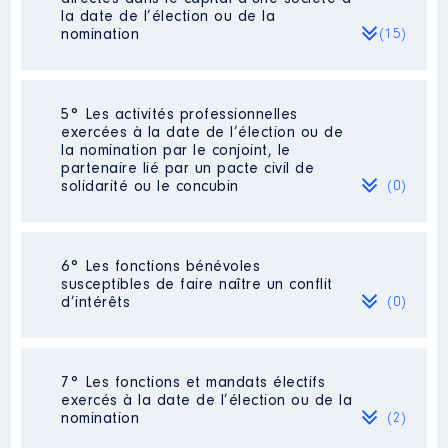
la date de l’élection ou de la
nomination
(15)
Société
: Air liquide
5° Les activités professionnelles
exercées à la date de l’élection ou de
Evaluation
: 8361 € │ Nombre de
la nomination par le conjoint, le
parts détenues : 52
partenaire lié par un pacte civil de
solidarité ou le concubin
(0)
Rémunération ou gratification au
cours de l’année précédente
: /
Contrôle d'une activité de conseil
:
Néant
6° Les fonctions bénévoles
Non
susceptibles de faire naître un conflit
d’intérêts
(0)
Société
: SANOFI
Néant
Evaluation
: 3681 € │ Nombre de
7° Les fonctions et mandats électifs
parts détenues : 40
exercés à la date de l’élection ou de la
nomination
(2)
Rémunération ou gratification au