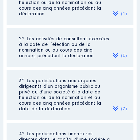
l’élection ou de la nomination ou au
cours des cinq années précédant la
déclaration
(1)
2° Les activités de consultant exercées
Description
: Technicien
à la date de l’élection ou de la
d'exploitation
nomination ou au cours des cinq
Commentaire : [Données non
années précédant la déclaration
(0)
publiées]
Employeur
: EDF GUYANE │ De :
01/2019 à 06/2024
Néant
3° Les participations aux organes
dirigeants d’un organisme public ou
Rémunération ou gratification
privé ou d’une société à la date de
:
l’élection ou de la nomination et au
cours des cinq années précédant la
date de la déclaration
(2)
Année
Montant
Type
2019
43 000 €
Net
2020
39 900 €
Net
2021
44 000 €
Net
4° Les participations financières
Description
: Président
2022
24 800 €
Net
directes dans le capital d’une société à