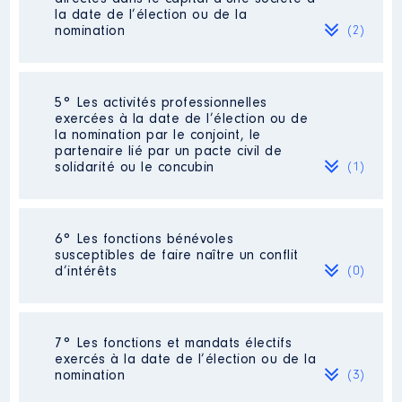
[Activité conservée]
2023
5 928 €
Net
la date de l’élection ou de la
Commentaire : Oui je garde mon
2024
1 212 €
Net
nomination
(2)
activité de Président.
Organisme
: Le DRIM'S │ De :
01/2020 à
Société
: Le DRIM'S
5° Les activités professionnelles
exercées à la date de l’élection ou de
Rémunération ou gratification
Evaluation
: 1000 € │ Nombre de
la nomination par le conjoint, le
:
parts détenues : 1000 │ Pourcentage
partenaire lié par un pacte civil de
du capital détenu : 100 %
solidarité ou le concubin
(1)
Année
Montant
Type
Rémunération ou gratification au
cours de l’année précédente
: 0€
2020
0 €
Net
pas encore en activité
Activité professionnelle
: Professeur
2021
0 €
Net
6° Les fonctions bénévoles
des Écoles
2022
0 €
Net
susceptibles de faire naître un conflit
Contrôle d'une activité de conseil
:
2023
0 €
Net
d’intérêts
(0)
Non
Employeur
: Éducation Nationale
2024
0 €
Net
Néant
Société
: MALO BROCHETTES
7° Les fonctions et mandats électifs
Commentaire : Je ne ferai bientôt plus
exercés à la date de l’élection ou de la
parti de cette entreprise. [Données
nomination
(3)
non publiées]