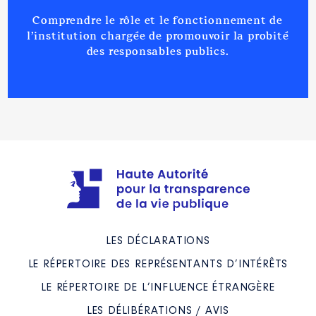
2023
0 €
Net
Comprendre le rôle et le fonctionnement de
l’institution chargée de promouvoir la probité
des responsables publics.
Description
: Membre
Commentaire : Pas de déport
Organisme
: Centre
International de musique
populaire El Marbre │ De :
07/2017 à 07/2023
Rémunération ou gratification
:
LES DÉCLARATIONS
Année
Montant
Type
LE RÉPERTOIRE DES REPRÉSENTANTS D’INTÉRÊTS
LE RÉPERTOIRE DE L’INFLUENCE ÉTRANGÈRE
2017
0 €
Net
2018
0 €
Net
LES DÉLIBÉRATIONS / AVIS