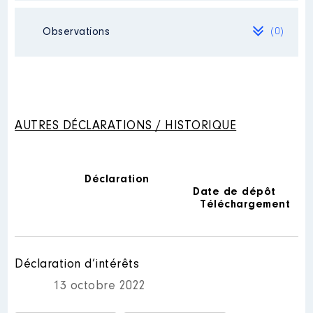
Commentaire : FONCTION
BENEVOLE
Observations
(0)
Mandat
: MAIRE │ de : 01/2016
Organisme
: OFFICE DU
à 07/2020
TOURISME AMELIE LES BAINS │
Commentaire : [Données non
De : 01/2016 à 07/2020
publiées]
Rémunération ou gratification
Rémunération ou gratification
:
:
AUTRES DÉCLARATIONS / HISTORIQUE
Année
Montant
Type
Année
Montant
Type
2016
0 €
Net
2016
26 400 €
Net
Déclaration
2017
0 €
Net
2017
26 400 €
Net
Date de dépôt
2018
0 €
Net
2018
26 400 €
Net
Téléchargement
2019
0 €
Net
2019
26 400 €
Net
2020
0 €
Net
2020
13 200 €
Net
Déclaration d’intérêts
13 octobre 2022