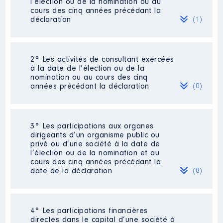
l’élection ou de la nomination ou au
cours des cinq années précédant la
déclaration
(1)
2° Les activités de consultant exercées
Description
: LOCATION MURS
à la date de l’élection ou de la
COMMERCIAUX
nomination ou au cours des cinq
Commentaire : [Données non
années précédant la déclaration
(0)
publiées]
Employeur
: Alexandre REYNAL
│ De : 01/2016 à 07/2021
Néant
3° Les participations aux organes
dirigeants d’un organisme public ou
Rémunération ou gratification
privé ou d’une société à la date de
:
l’élection ou de la nomination et au
cours des cinq années précédant la
date de la déclaration
(8)
Année
Montant
Type
2016
9 000 €
Net
2017
9 000 €
Net
2018
9 000 €
Net
4° Les participations financières
Description
: PRESIDENT
2019
9 000 €
Net
directes dans le capital d’une société à