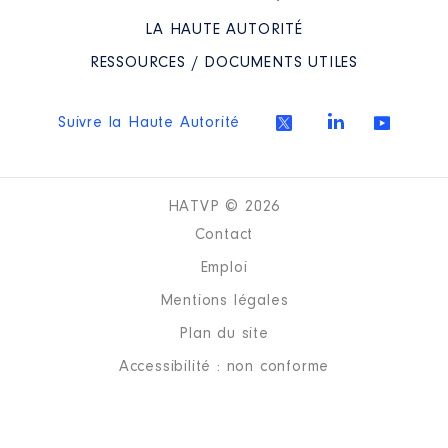
2019
0 €
Net
2020
0 €
Net
LA HAUTE AUTORITÉ
2021
0 €
Net
2022
0 €
Net
RESSOURCES / DOCUMENTS UTILES
2023
0 €
Net
Suivre la Haute Autorité
HATVP © 2026
Description
: Membre
Contact
Commentaire : Pas de déport
Emploi
Organisme
: Syndicat mixte du
Grand Site Canigou │ De :
Mentions légales
07/2017 à 07/2023
Plan du site
Rémunération ou gratification
Accessibilité : non conforme
:
Année
Montant
Type