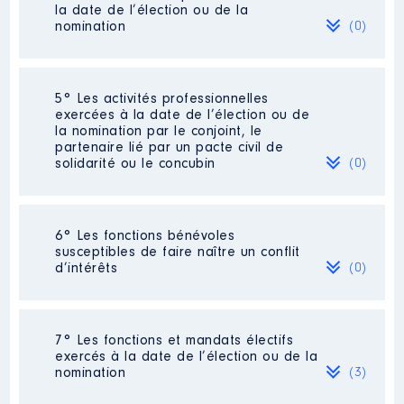
Commentaire : FONCTION
2020
9 000 €
Net
la date de l’élection ou de la
BENEVOLE
2021
4 500 €
Net
nomination
(0)
Organisme
: SPL ROUSSILLON
AMENAGEMENT │ De : 01/2016 à
12/2019
Néant
5° Les activités professionnelles
exercées à la date de l’élection ou de
Rémunération ou gratification
la nomination par le conjoint, le
:
partenaire lié par un pacte civil de
solidarité ou le concubin
(0)
Année
Montant
Type
2016
0 €
Net
Néant
2017
0 €
Net
6° Les fonctions bénévoles
2018
0 €
Net
susceptibles de faire naître un conflit
2019
0 €
Net
d’intérêts
(0)
Néant
7° Les fonctions et mandats électifs
exercés à la date de l’élection ou de la
nomination
(3)
Description
: PRESIDENT