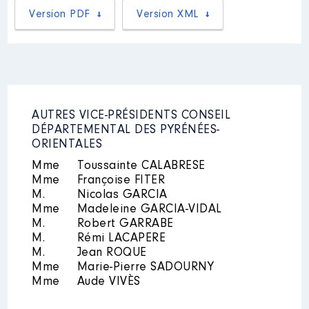
Version PDF
Description
: PRESIDENT
Version XML
Mandat
: CONSEILLER GENERAL
Commentaire : FONCTION
/ DEPARTEMENTAL │ de :
BENEVOLE
01/2016 à 07/2021
Commentaire : [Données non
Organisme
: FEDERATION DES
publiées]
VILLES THERMALES LANGUEDOC
ROUSSILLON │ De : 01/2016 à
Rémunération ou gratification
07/2020
:
AUTRES VICE-PRÉSIDENTS CONSEIL
Rémunération ou gratification
DÉPARTEMENTAL DES PYRÉNÉES-
:
ORIENTALES
Année
Montant
Type
Mme
Toussainte CALABRESE
2016
24 000 €
Net
Année
Montant
Type
Mme
Françoise FITER
2017
24 000 €
Net
M.
Nicolas GARCIA
2018
24 000 €
Net
2016
0 €
Net
2019
24 000 €
Net
Mme
Madeleine GARCIA-VIDAL
2017
0 €
Net
2020
24 000 €
Net
M.
Robert GARRABE
2018
0 €
Net
2021
12 000 €
Net
M.
Rémi LACAPERE
2019
0 €
Net
M.
Jean ROQUE
2020
0 €
Net
Mme
Marie-Pierre SADOURNY
Mme
Aude VIVÈS