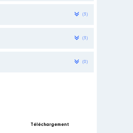
(3)
(3)
24
(0)
r : Institut Catholique de Vendée
on des Républicains de la
Téléchargement