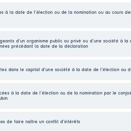
es à la date de l’élection ou de la nomination ou au cours d
liées]
rvatoire │ De : 01/2019 à 12/2025
igeants d’un organisme public ou privé ou d’une société à la 
n
:
nnées précédant la date de la déclaration
Type
Net
ctes dans le capital d’une société à la date de l’élection ou 
 d'administration
Net
liées]
Net
Net
ntevraud -SOPRAF │ De : 01/2020 à
Net
cées à la date de l’élection ou de la nomination par le conjoin
ées]
Net
ubin
n
:
Net
rts détenues : 66
Type
au cours de l’année précédente
: 0
n scolaire
s de faire naître un conflit d’intérêts
Net
eil
: Non