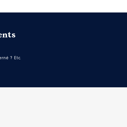
ents
rné ? Etc.