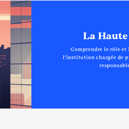
La Haute
 d'administration
liées]
Comprendre le rôle et
éen de recherches historiques (CVRH) │ De : 01/2020 à
l’institution chargée de 
n
:
responsable
Type
Net
Net
Net
Net
Net
Net