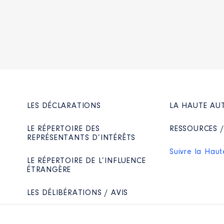
 d'administration
liées]
l/Saint Michel │ De : 01/2020 à
n
:
LES DÉCLARATIONS
LA HAUTE AU
Type
LE RÉPERTOIRE DES
RESSOURCES 
REPRÉSENTANTS D’INTÉRÊTS
Net
Net
Suivre la Haut
Net
LE RÉPERTOIRE DE L’INFLUENCE
Net
ÉTRANGÈRE
Net
Net
LES DÉLIBÉRATIONS / AVIS