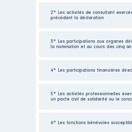
2° Les activités de consultant exercé
Description
: Auteur
précédant la déclaration
Commentaire : [Données non pub
Employeur
: Editions de l'Obse
Néant
3° Les participations aux organes dir
Rémunération ou gratificatio
la nomination et au cours des cinq a
Année
Montant
2019
0 €
4° Les participations financières dire
Description
: Membre du Conseil
2020
0 €
Commentaire : [Données non pub
2021
0 €
2022
0 €
Organisme
: SPR Abbaye de Fo
Société
2023
: Crédit agricole
0 €
5° Les activités professionnelles exer
Commentaire : [Données non publi
2024
0 €
un pacte civil de solidarité ou le conc
Rémunération ou gratificatio
2025
0 €
Evaluation
: 100 € │ Nombre de pa
Année
Montant
Rémunération ou gratification 
Activité professionnelle
: Médeci
6° Les fonctions bénévoles susceptible
2020
0 €
Contrôle d'une activité de cons
Employeur
: Education nationale