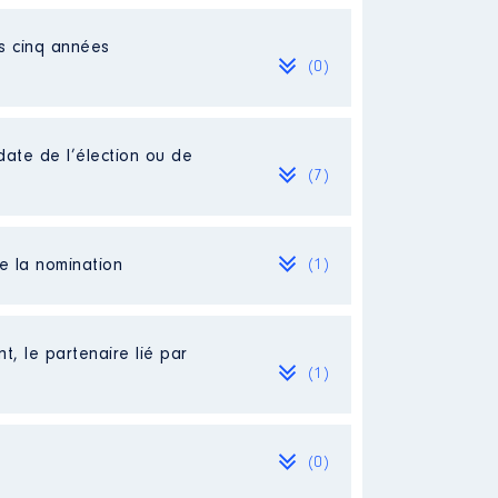
es cinq années
(0)
date de l’élection ou de
(7)
de la nomination
(1)
t, le partenaire lié par
(1)
(0)