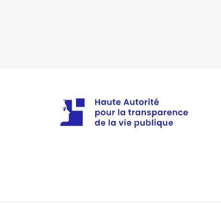
Description
: Membre du Conseil
Commentaire : [Données non pub
Organisme
: OGEC Saint Gabrie
Rémunération ou gratificatio
Année
Montant
2020
0 €
2021
0 €
2022
0 €
2023
0 €
2024
0 €
2025
0 €