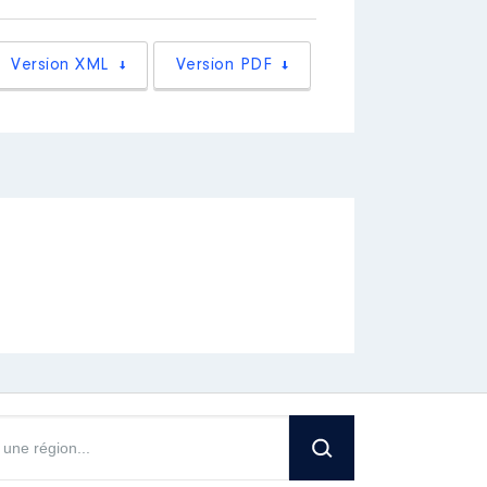
[Activité conservée]
 Républicains du Sénat.
│
Version XML
Version PDF
[Activité conservée]