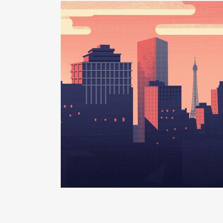
Description
: Membre du Conseil
Commentaire : [Données non pub
Organisme
: GIP - Centre vend
Rémunération ou gratificatio
Année
Montant
2020
0 €
2021
0 €
2022
0 €
2023
0 €
2024
0 €
2025
0 €