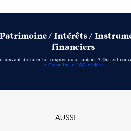
Net
Net
e │ de : 11/2025 à
liées]
n
:
Patrimoine / Intérêts / Instrum
Type
financiers
Net
Net
e doivent déclarer les responsables publics ? Qui est conce
e │ De : 01/2020 à
> Consulter la FAQ dédiée
n
:
Type
Net
Net
Net
Net
AUSSI
Net
Net