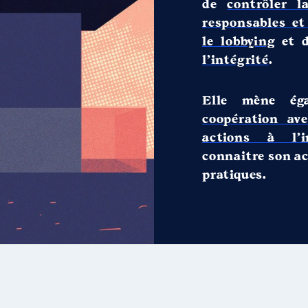
de
contrôler l
responsables et
le lobbying
et 
l’intégrité
.
Elle mène é
coopération ave
actions à l’in
connaitre son ac
pratiques.