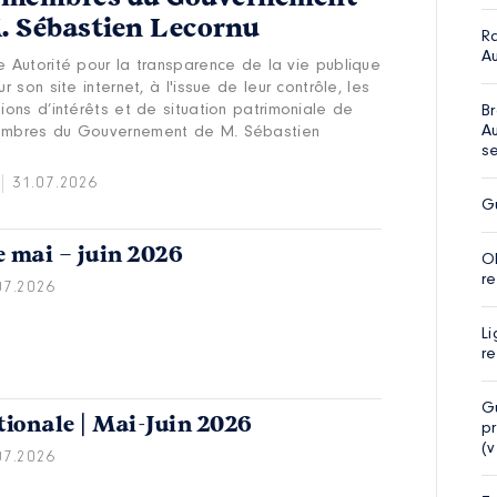
. Sébastien Lecornu
R
Au
e Autorité pour la transparence de la vie publique
ur son site internet, à l'issue de leur contrôle, les
ions d’intérêts et de situation patrimoniale de
Br
Au
mbres du Gouvernement de M. Sébastien
s
31.07.2026
G
e mai – juin 2026
O
r
07.2026
Li
re
G
tionale | Mai-Juin 2026
pr
(v
07.2026