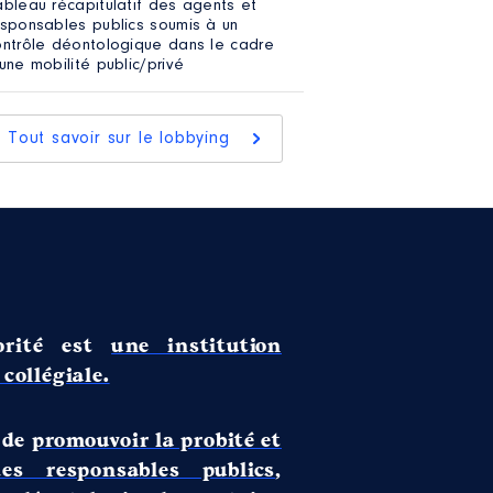
ableau récapitulatif des agents et
esponsables publics soumis à un
ontrôle déontologique dans le cadre
une mobilité public/privé
Tout savoir sur le lobbying
rité est
une institution
collégiale.
 de
promouvoir la probité et
des responsables publics
,