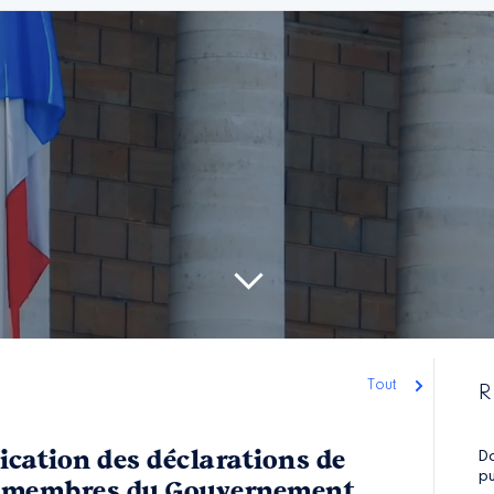
Tout
R
ication des déclarations de
Do
pu
 membres du Gouvernement