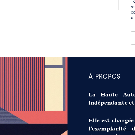
T
r
c
d’
À PROPOS
La Haute Auto
indépendante et 
Elle est chargée
l’exemplarité 