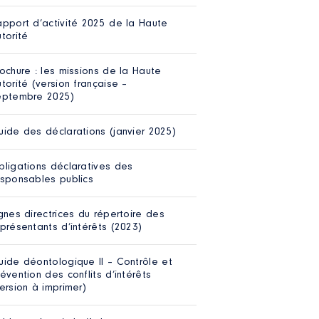
apport d’activité 2025 de la Haute
torité
ochure : les missions de la Haute
torité (version française –
eptembre 2025)
uide des déclarations (janvier 2025)
bligations déclaratives des
esponsables publics
gnes directrices du répertoire des
présentants d’intérêts (2023)
uide déontologique II – Contrôle et
évention des conflits d’intérêts
ersion à imprimer)