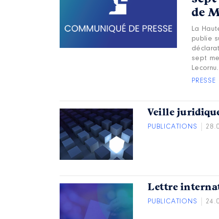
de M
La Haut
publie s
déclarat
sept me
Lecornu.
PRESSE
Veille juridiqu
PUBLICATIONS
28.
Lettre interna
PUBLICATIONS
24.