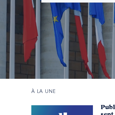
À LA UNE
Publ
sept