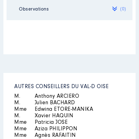
Organisme
: Seqens / Domaxis
Observations
(0)
│ De : 12/2017 à
Mandat
: Conseiller municipal et
communautaire de Cergy │ de :
Rémunération ou gratification
06/2020 à
:
Néant
Rémunération ou gratification
:
Année
Montant
Type
2017
0 €
Net
Année
Montant
Type
2018
210 €
Net
2019
210 €
Net
2020
1 200 €
Net
2020
500 €
Net
2021
1 400 €
Net
2021
350 €
Net
AUTRES CONSEILLERS DU VAL-D OISE
M.
Anthony ARCIERO
M.
Julien BACHARD
Mme
Edwina ETORE-MANIKA
M.
Xavier HAQUIN
Mme
Patricia JOSE
Description
: Membre du CA
Mme
Aziza PHILIPPON
Mme
Agnès RAFAITIN
Organisme
: SEMAVO │ De :