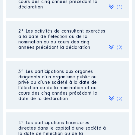
cours des cinq années précédant la
déclaration
(1)
2° Les activités de consultant exercées
Description
: Conseiller
à la date de l’élection ou de la
immobilier
nomination ou au cours des cinq
années précédant la déclaration
(0)
Employeur
: indépendant │ De :
07/2020 à
Rémunération ou gratification
Néant
3° Les participations aux organes
:
dirigeants d’un organisme public ou
privé ou d’une société à la date de
l’élection ou de la nomination et au
Année
Montant
Type
cours des cinq années précédant la
date de la déclaration
(3)
2020
6 000 €
Net
2021
43 563 €
Net
4° Les participations financières
Description
: Membre du CA
directes dans le capital d’une société à
la date de l’élection ou de la