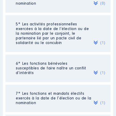
Organisme
: Val d'Oise Habitat
nomination
(0)
│ De : 04/2015 à
Rémunération ou gratification
:
Néant
5° Les activités professionnelles
exercées à la date de l’élection ou de
la nomination par le conjoint, le
Année
Montant
Type
partenaire lié par un pacte civil de
solidarité ou le concubin
(1)
2015
1 500 €
Net
2016
2 000 €
Net
2017
2 000 €
Net
2018
2 000 €
Net
Activité professionnelle
: Chargée
2019
2 000 €
Net
6° Les fonctions bénévoles
de mission
2020
2 000 €
Net
susceptibles de faire naître un conflit
d’intérêts
2021
1 500 €
Net
(1)
Employeur
: Association Léonard de
Vinci / IIM
Description
: Président
7° Les fonctions et mandats électifs
exercés à la date de l’élection ou de la
Organisme
: ADIL 95
nomination
(1)
Description
: Membre du CA